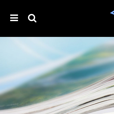
toggle
Suche
menu
auf
der
gesamten
Seite