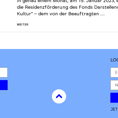
In genau einem Monat, am 15. Januar 2023, e
die Residenzförderung des Fonds Darstelle
Kultur" – dem von der Beauftragten …
WEITER
LO
to
top
JET