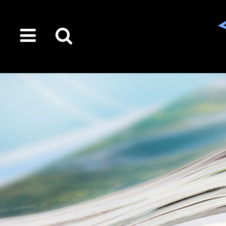
toggle
Suche
menu
auf
der
gesamten
Seite