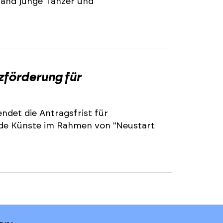
land junge Tänzer und
2
zförderung für
ndet die Antragsfrist für
nde Künste im Rahmen von "Neustart