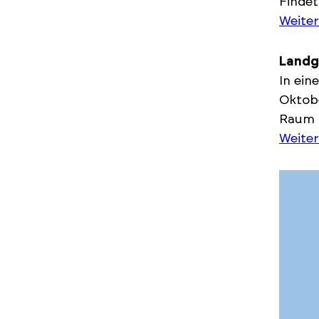
Findet
Weiter
Landg
In ein
Oktobe
Raum g
Weiter