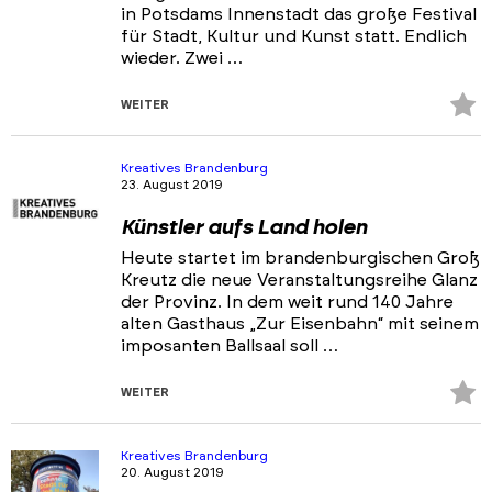
in Potsdams Innenstadt das große Festival
für Stadt, Kultur und Kunst statt. Endlich
wieder. Zwei …
Z
WEITER
Fa
hi
Kreatives Brandenburg
23. August 2019
Künstler aufs Land holen
Heute startet im brandenburgischen Groß
Kreutz die neue Veranstaltungsreihe Glanz
der Provinz. In dem weit rund 140 Jahre
alten Gasthaus „Zur Eisenbahn“ mit seinem
imposanten Ballsaal soll …
Z
WEITER
Fa
hi
Kreatives Brandenburg
20. August 2019