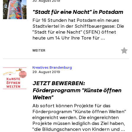
30. August 2019
Portfolios
"Stadt für eine Nacht" in Potsdam
Veranstaltungen & Events
Für 16 Stunden hat Potsdam ein neues
Stadtviertel in der Schiffbauergasse: Die
News
"Stadt für eine Nacht" (SFEN) öffnet
heute um 14 Uhr ihre Tore für …
Z
WEITER
Fa
hi
Kreatives Brandenburg
29. August 2019
JETZT BEWERBEN:
Förderprogramm "Künste öffnen
Welten"
Ab sofort können Projekte für das
Förderprogramm "Künste öffnen Welten"
eingereicht werden. Die eingereichten
Projekte müssen lediglich das Ziel haben,
"die Bildungschancen von Kindern und …