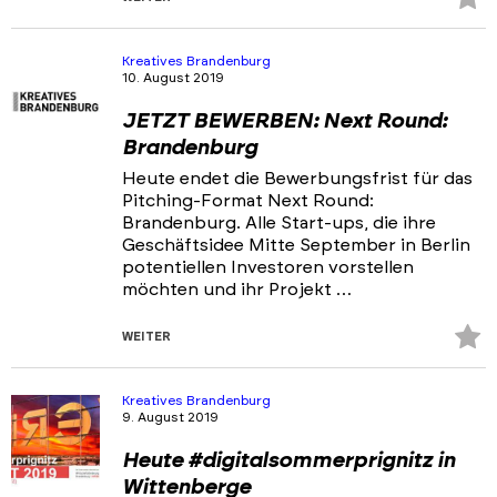
Fa
hi
Kreatives Brandenburg
10. August 2019
JETZT BEWERBEN: Next Round:
Brandenburg
Heute endet die Bewerbungsfrist für das
Pitching-Format Next Round:
Brandenburg. Alle Start-ups, die ihre
Geschäftsidee Mitte September in Berlin
potentiellen Investoren vorstellen
möchten und ihr Projekt …
Z
WEITER
Fa
hi
Kreatives Brandenburg
9. August 2019
Heute #digitalsommerprignitz in
Wittenberge