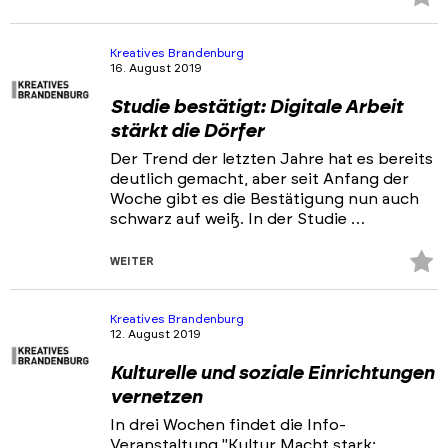
Fa
hi
Kreatives Brandenburg
16. August 2019
Studie bestätigt: Digitale Arbeit
stärkt die Dörfer
Der Trend der letzten Jahre hat es bereits
deutlich gemacht, aber seit Anfang der
Woche gibt es die Bestätigung nun auch
schwarz auf weiß. In der Studie …
Z
WEITER
Fa
hi
Kreatives Brandenburg
12. August 2019
Kulturelle und soziale Einrichtungen
vernetzen
In drei Wochen findet die Info-
Veranstaltung "Kultur Macht stark: