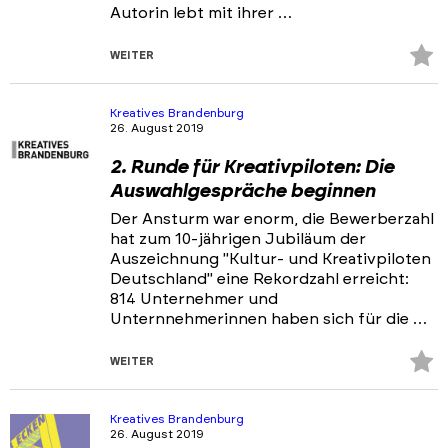
Autorin lebt mit ihrer …
Z
WEITER
Fa
hi
Kreatives Brandenburg
26. August 2019
2. Runde für Kreativpiloten: Die
Auswahlgespräche beginnen
Der Ansturm war enorm, die Bewerberzahl
hat zum 10-jährigen Jubiläum der
Auszeichnung "Kultur- und Kreativpiloten
Deutschland" eine Rekordzahl erreicht:
814 Unternehmer und
Unternnehmerinnen haben sich für die …
Z
WEITER
Fa
hi
Kreatives Brandenburg
26. August 2019