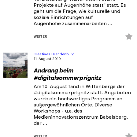
Projekte auf Augenhöhe statt" statt. Es
geht um die Frage, wie kulturelle und
soziale Einrichtungen auf
Augenhöhe zusammenarbeiten …
Z
WEITER
Fa
hi
Kreatives Brandenburg
11. August 2019
Andrang beim
#digitalsommerprignitz
Am 10. August fand in Wittenberge der
#digitalsommerprignitz statt. Angeboten
wurde ein hochwertiges Programm an
außergewöhnlichen Orte. Diverse
Workshops - u.a. des
Medieninnovationszentrum Babelsberg,
der …
Z
WEITER