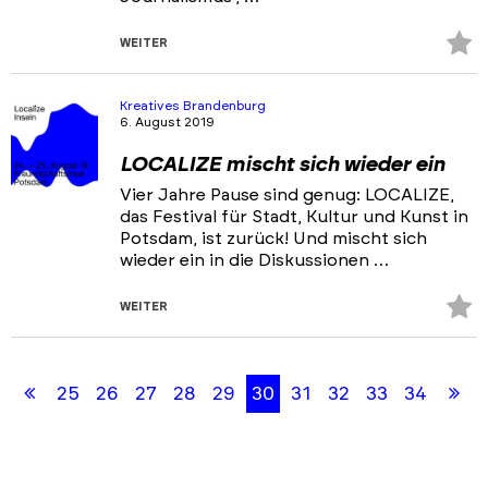
Z
WEITER
Fa
hi
Kreatives Brandenburg
6. August 2019
LOCALIZE mischt sich wieder ein
Vier Jahre Pause sind genug: LOCALIZE,
das Festival für Stadt, Kultur und Kunst in
Potsdam, ist zurück! Und mischt sich
wieder ein in die Diskussionen …
Z
WEITER
Fa
Skip
Skip
hi
back
back
Erste
Le
25
26
27
28
29
30
31
32
33
34
to
to
results
filters
Seite
Se
section