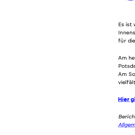
Es ist
Innens
für di
Am heu
Potsda
Am Son
vielfä
Hier 
Berich
Allgem