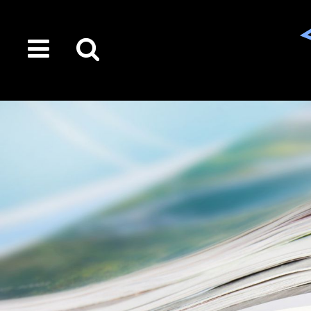
toggle
Suche
menu
auf
der
gesamten
Seite