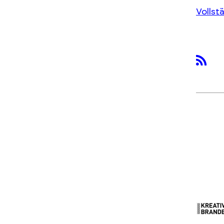
Vollst
rss