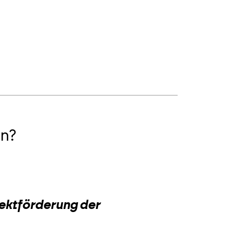
n?
2
jektförderung der