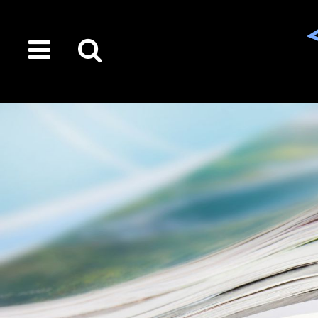
toggle
Suche
menu
auf
der
gesamten
Seite