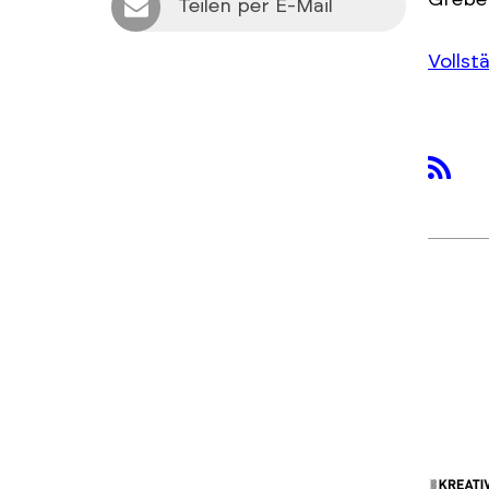
Grebe 
Teilen per E-Mail
Vollst
rss