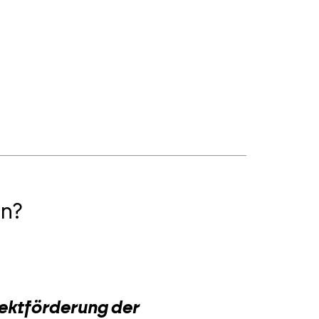
n?
2
jektförderung der