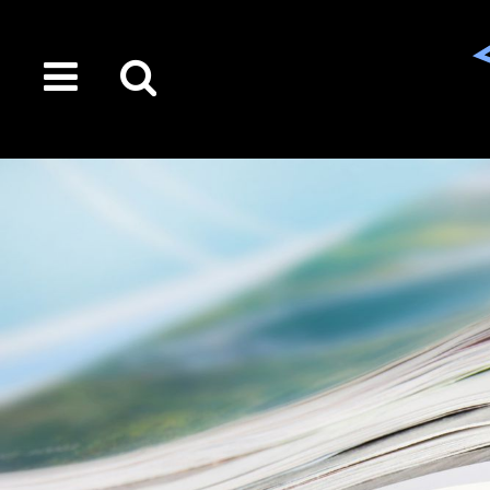
toggle
Suche
menu
auf
der
gesamten
Seite