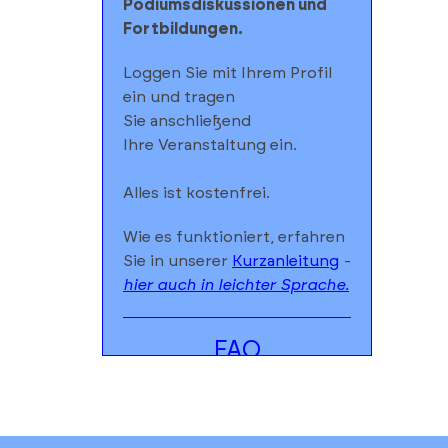
Podiumsdiskussionen und
Fortbildungen.
Führung
Cottbus
Loggen Sie mit Ihrem Profil
Festival
Dahme-Spreewald
ein und tragen
Kino/Film
Elbe-Elster
Sie anschließend
Ihre Veranstaltung ein.
Kongress/Tagung/Konferenz
Frankfurt (Oder)
Alles ist kostenfrei.
Konzert
Havelland
Wie es funktioniert, erfahren
Lesung
Märkisch-Oderland
Sie in unserer
Kurzanleitung
-
hier auch in leichter Sprache.
Messe
Oberhavel
Performance
Oberspreewald-Lausitz
FAQ
Seminar/Workshop/Kurs
Oder-Spree
Vortrag/Diskussion
Ostprignitz-Ruppin