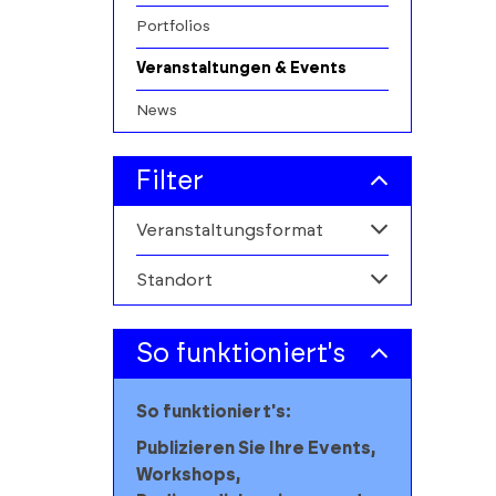
Portfolios
Veranstaltungen & Events
News
Filter
Veranstaltungsformat
Standort
Alle
Aufführung
Alle
So funktioniert's
Ausstellung
Barnim
So funktioniert's:
Beratung/Coaching
Berlin
Publizieren Sie Ihre Events,
Workshops,
Disco/Party/Tanz
Brandenburg an der Havel