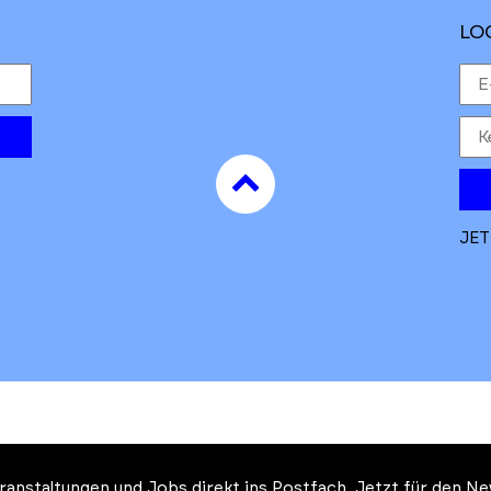
LO
to
top
JET
Veranstaltungen und Jobs direkt ins Postfach. Jetzt für den 