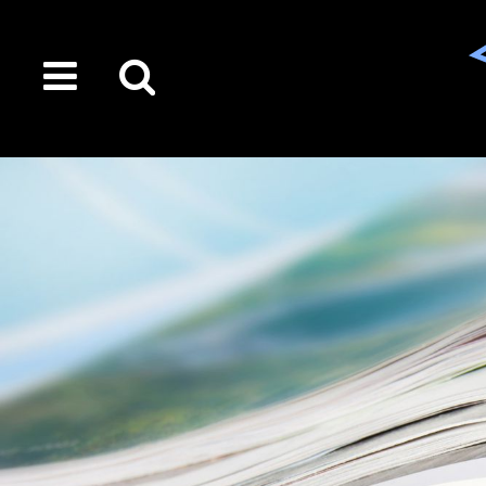
toggle
Suche
menu
auf
der
gesamten
Seite