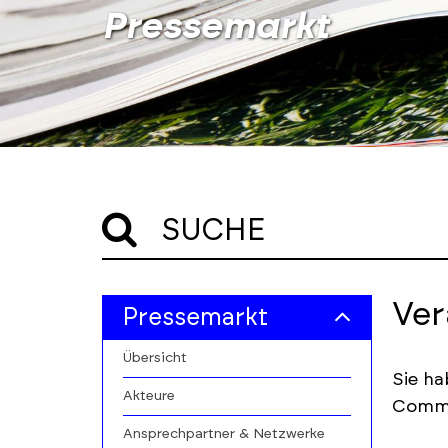
Pressemarkt
SUCHE
Skip
Skip
Ver
Pressemarkt
to
to
event
results
Übersicht
filters
section
Sie ha
Akteure
Commu
Ansprechpartner & Netzwerke