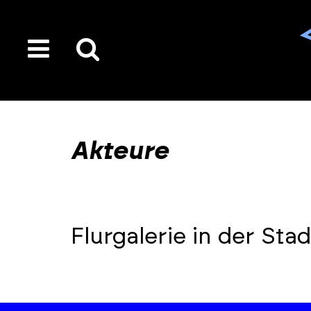
toggle
Suche
menu
auf
der
gesamten
Akteure
Seite
Flurgalerie in der St