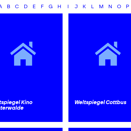
A
B
C
D
E
F
G
H
I
J
K
L
M
N
O
P
tspiegel Kino
Weltspiegel Cottbus
sterwalde