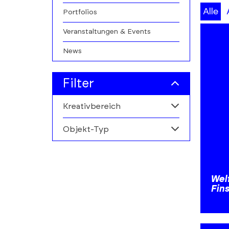
A-
Alle
Portfolios
Z
Veranstaltungen & Events
filters
News
Filter
Kreativbereich
Objekt-Typ
Alle
Filmwirtschaft
Alle
Personen
Wel
Fin
Institutionen