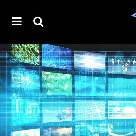
toggle
Suche
menu
auf
der
gesamten
Seite