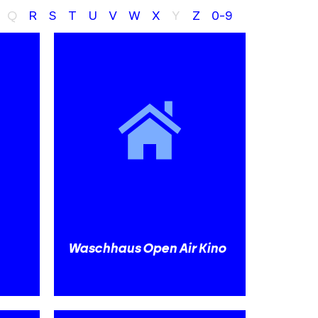
Q
R
S
T
U
V
W
X
Y
Z
0-9
Waschhaus Open Air Kino