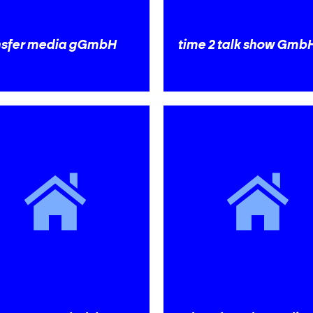
nsfer media gGmbH
time 2 talk show Gmb