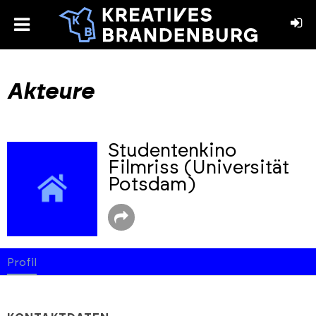
toggle
menu
book
stagram
Akteure
Studentenkino
Filmriss (Universität
Potsdam)
Profil