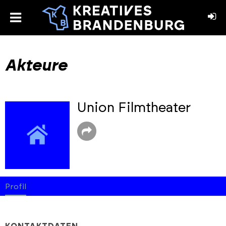
toggle
menu
book
stagram
Akteure
Union Filmtheater
Profil