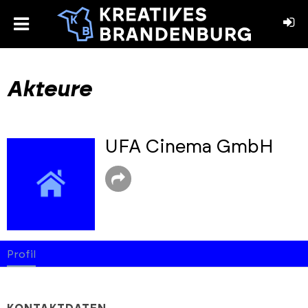
toggle
menu
book
stagram
Akteure
UFA Cinema GmbH
Profil