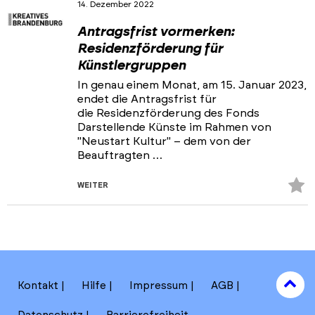
14. Dezember 2022
Antragsfrist vormerken:
Residenzförderung für
Künstlergruppen
In genau einem Monat, am 15. Januar 2023,
endet die Antragsfrist für
die Residenzförderung des Fonds
Darstellende Künste im Rahmen von
"Neustart Kultur" – dem von der
Beauftragten …
Z
WEITER
Fa
hi
to
Kontakt
Hilfe
Impressum
AGB
to