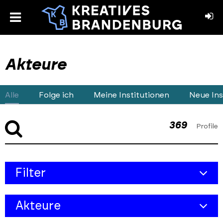
toggle
menu
book
stagram
Akteure
Alle
Folge ich
Meine Institutionen
Neue Ins
369
Profile
Skip
Filter
to
results
Kreativbereich
section
Akteure
Objekt-Typ
Alle