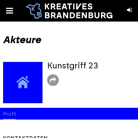
toggle
menu
book
stagram
Akteure
Kunstgriff 23
Profil