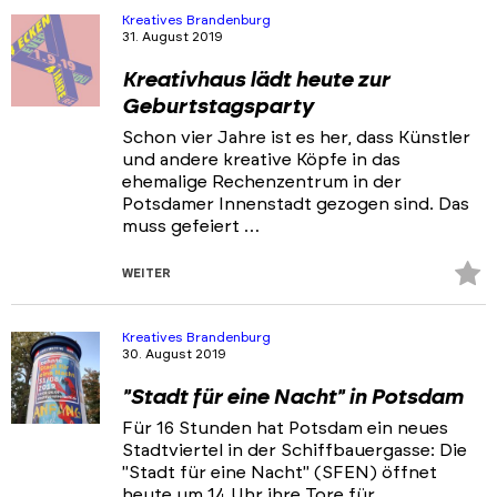
hi
Kreatives Brandenburg
31. August 2019
Kreativhaus lädt heute zur
Geburtstagsparty
Schon vier Jahre ist es her, dass Künstler
und andere kreative Köpfe in das
ehemalige Rechenzentrum in der
Potsdamer Innenstadt gezogen sind. Das
muss gefeiert …
Z
WEITER
Fa
hi
Kreatives Brandenburg
30. August 2019
"Stadt für eine Nacht" in Potsdam
Für 16 Stunden hat Potsdam ein neues
Stadtviertel in der Schiffbauergasse: Die
"Stadt für eine Nacht" (SFEN) öffnet
heute um 14 Uhr ihre Tore für …