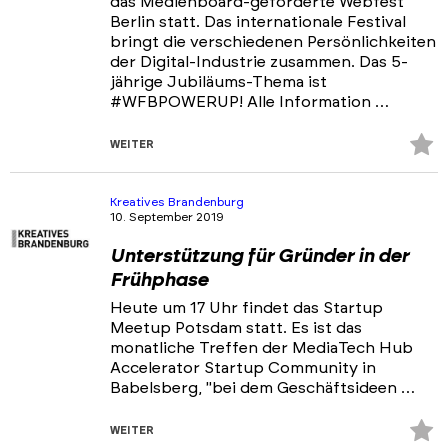
das Medienboard-geförderte Webfest
Berlin statt. Das internationale Festival
bringt die verschiedenen Persönlichkeiten
der Digital-Industrie zusammen. Das 5-
jährige Jubiläums-Thema ist
#WFBPOWERUP! Alle Information …
Z
WEITER
Fa
hi
Kreatives Brandenburg
10. September 2019
Unterstützung für Gründer in der
Frühphase
Heute um 17 Uhr findet das Startup
Meetup Potsdam statt. Es ist das
monatliche Treffen der MediaTech Hub
Accelerator Startup Community in
Babelsberg, "bei dem Geschäftsideen …
Z
WEITER