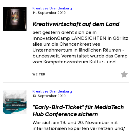
Akteure
Kreatives Brandenburg
14. September 2019
Ansprechpartner & Netzwerke
Kreativwirtschaft auf dem Land
Portfolios
Seit gestern dreht sich beim
Veranstaltungen & Events
InnovationCamp LANDSICHTEN in Görlitz
alles um die Chancenkreatives
News
Unternehmertum in ländlichen Räumen -
bundesweit. Veranstaltet wurde das Camp
vom Kompetenzzentrum Kultur- und …
Z
WEITER
Fa
hi
Kreatives Brandenburg
13. September 2019
"Early-Bird-Ticket" für MediaTech
Hub Conference sichern
Wer sich am 19. und 20. November mit
internationalen Experten vernetzen und/