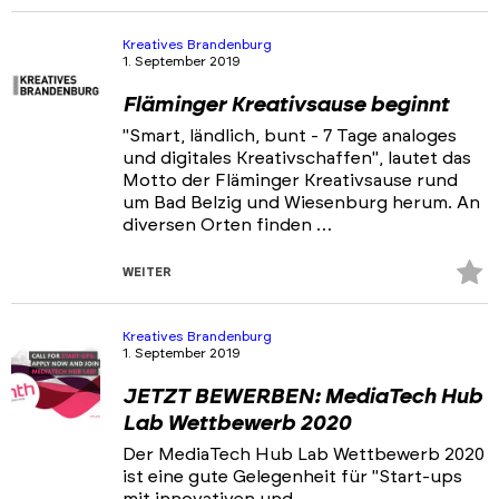
Fa
hi
Kreatives Brandenburg
1. September 2019
Fläminger Kreativsause beginnt
"Smart, ländlich, bunt - 7 Tage analoges
und digitales Kreativschaffen", lautet das
Motto der Fläminger Kreativsause rund
um Bad Belzig und Wiesenburg herum. An
diversen Orten finden …
Z
WEITER
Fa
hi
Kreatives Brandenburg
1. September 2019
JETZT BEWERBEN: MediaTech Hub
Lab Wettbewerb 2020
Der MediaTech Hub Lab Wettbewerb 2020
ist eine gute Gelegenheit für "Start-ups