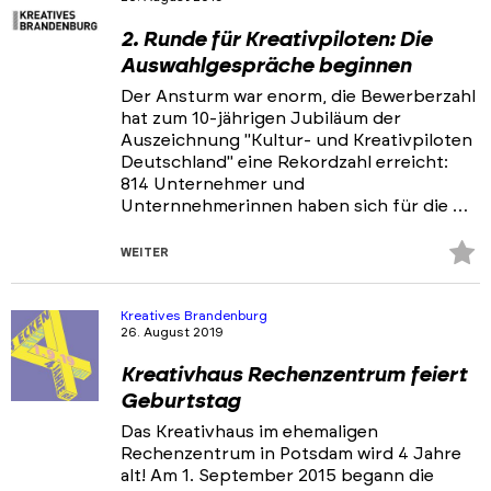
2. Runde für Kreativpiloten: Die
Auswahlgespräche beginnen
Der Ansturm war enorm, die Bewerberzahl
hat zum 10-jährigen Jubiläum der
Auszeichnung "Kultur- und Kreativpiloten
Deutschland" eine Rekordzahl erreicht:
814 Unternehmer und
Unternnehmerinnen haben sich für die …
Z
WEITER
Fa
hi
Kreatives Brandenburg
26. August 2019
Kreativhaus Rechenzentrum feiert
Geburtstag
Das Kreativhaus im ehemaligen
Rechenzentrum in Potsdam wird 4 Jahre
alt! Am 1. September 2015 begann die