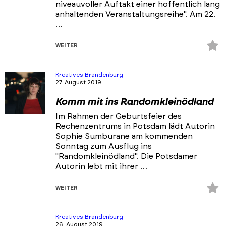
niveauvoller Auftakt einer hoffentlich lang
anhaltenden Veranstaltungsreihe". Am 22.
…
Z
WEITER
Fa
hi
Kreatives Brandenburg
27. August 2019
Komm mit ins Randomkleinödland
Im Rahmen der Geburtsfeier des
Rechenzentrums in Potsdam lädt Autorin
Sophie Sumburane am kommenden
Sonntag zum Ausflug ins
"Randomkleinödland". Die Potsdamer
Autorin lebt mit ihrer …
Z
WEITER
Fa
hi
Kreatives Brandenburg
26. August 2019