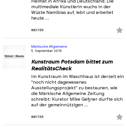
Heimat in Afrika und Deutschland. Die
multimediale Künstlerin wuchs in der
Wüste Namibias auf, lebt und arbeitet
heute …
Z
WEITER
Fa
hi
Märkische Allgemeine
5. September 2019
Kunstraum Potsdam bittet zum
RealitätsCheck
Im Kunstraum im Waschhaus ist derzeit ein
"noch nicht dagewesenes
Ausstellungsprojekt" zu bestaunen, wie
die Märkische Allgemeine Zeitung
schreibt: Kurator Mike Geßner durfte sich
auf der gemeinnützigen …
Z
WEITER
Fa