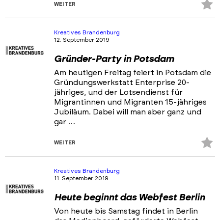
Z
WEITER
Fa
hi
Kreatives Brandenburg
12. September 2019
Gründer-Party in Potsdam
Am heutigen Freitag feiert in Potsdam die
Gründungswerkstatt Enterprise 20-
jähriges, und der Lotsendienst für
Migrantinnen und Migranten 15-jähriges
Jubiläum. Dabei will man aber ganz und
gar …
Z
WEITER
Fa
hi
Kreatives Brandenburg
11. September 2019
Heute beginnt das Webfest Berlin
Von heute bis Samstag findet in Berlin