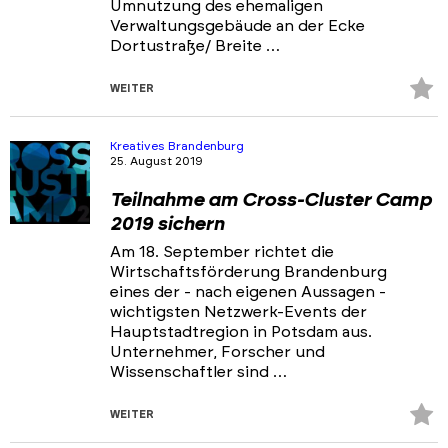
Umnutzung des ehemaligen
Verwaltungsgebäude an der Ecke
Dortustraße/ Breite …
Z
WEITER
Fa
hi
Kreatives Brandenburg
25. August 2019
Teilnahme am Cross-Cluster Camp
2019 sichern
Am 18. September richtet die
Wirtschaftsförderung Brandenburg
eines der - nach eigenen Aussagen -
wichtigsten Netzwerk-Events der
Hauptstadtregion in Potsdam aus.
Unternehmer, Forscher und
Wissenschaftler sind …
Z
WEITER
Fa