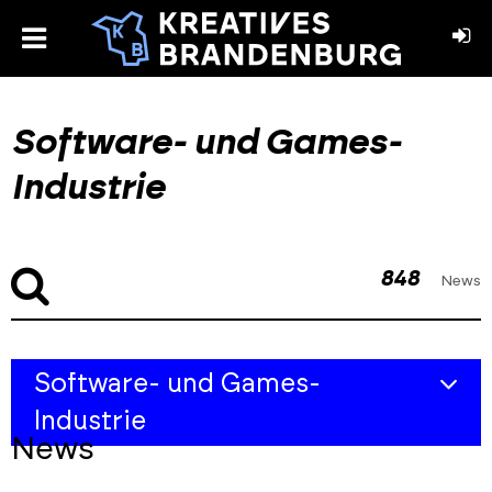
toggle
menu
book
stagram
Software- und Games-
Industrie
848
News
Skip
Skip
Software- und Games-
to
to
filters
results
Industrie
section
News
Übersicht