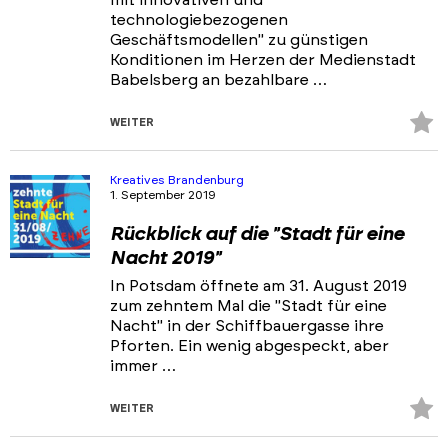
mit innovativen und
technologiebezogenen
Geschäftsmodellen" zu günstigen
Konditionen im Herzen der Medienstadt
Babelsberg an bezahlbare …
Z
WEITER
Fa
hi
Kreatives Brandenburg
1. September 2019
Rückblick auf die "Stadt für eine
Nacht 2019"
In Potsdam öffnete am 31. August 2019
zum zehntem Mal die "Stadt für eine
Nacht" in der Schiffbauergasse ihre
Pforten. Ein wenig abgespeckt, aber
immer …
Z
WEITER
Fa