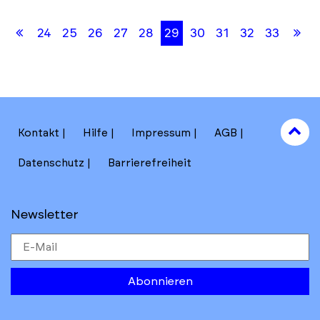
Skip
Skip
hi
back
back
Erste
Le
24
25
26
27
28
29
30
31
32
33
to
to
results
filters
Seite
Se
section
to
Kontakt
Hilfe
Impressum
AGB
to
Datenschutz
Barrierefreiheit
Newsletter
Abonnieren