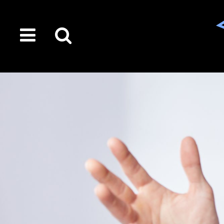
toggle
Suche
menu
auf
der
gesamten
Seite