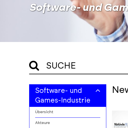
Software- und Gam
SUCHE
Skip
Skip
Ne
Software- und
to
to
filters
results
Games-Industrie
section
Übersicht
Akteure