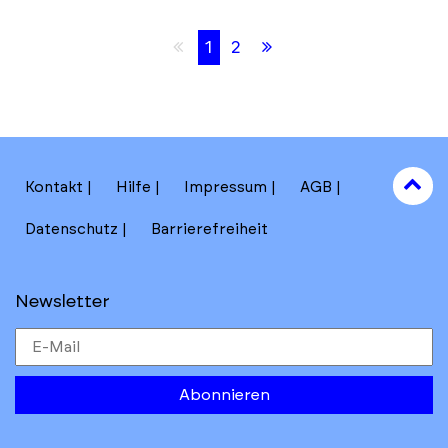
Skip
Skip
back
back
Erste
Letzte
1
2
to
to
results
filters
Seite
Seite
section
to
Kontakt
Hilfe
Impressum
AGB
to
Datenschutz
Barrierefreiheit
Newsletter
Abonnieren