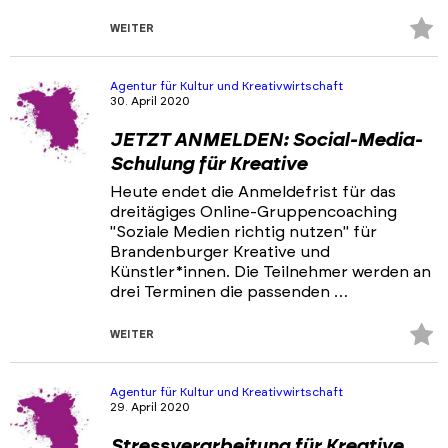
Z
WEITER
Fa
hi
Agentur für Kultur und Kreativwirtschaft
30. April 2020
JETZT ANMELDEN: Social-Media-
Schulung für Kreative
Heute endet die Anmeldefrist für das
dreitägiges Online-Gruppencoaching
"Soziale Medien richtig nutzen" für
Brandenburger Kreative und
Künstler*innen. Die Teilnehmer werden an
drei Terminen die passenden …
Z
WEITER
Fa
hi
Agentur für Kultur und Kreativwirtschaft
29. April 2020
Stressverarbeitung für Kreative,