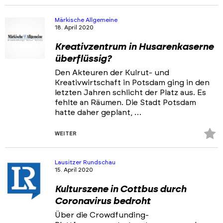
Fa
hi
Märkische Allgemeine
18. April 2020
Kreativzentrum in Husarenkaserne
überflüssig?
Den Akteuren der Kulrut- und
Kreativwirtschaft in Potsdam ging in den
letzten Jahren schlicht der Platz aus. Es
fehlte an Räumen. Die Stadt Potsdam
hatte daher geplant, …
Z
WEITER
Fa
hi
Lausitzer Rundschau
15. April 2020
Kulturszene in Cottbus durch
Coronavirus bedroht
Über die Crowdfunding-