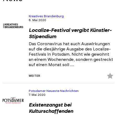
Akteure
Ansprechpartner & Netzwerke
Kreatives Brandenburg
8. Mai 2020
Portfolios
Localize-Festival vergibt Künstler-
Veranstaltungen & Events
Stipendium
News
Das Coronavirus hat auch Auswirkungen
auf die diesjährige Ausgabe des Localize-
Festivals in Potsdam. Nicht wie gewohnt
an einem Wochenende, sondern gestreckt
auf einen Monat soll …
Z
WEITER
Fa
hi
Potsdamer Neueste Nachrichten
7. Mai 2020
Existenzangst bei
Kulturschaffenden