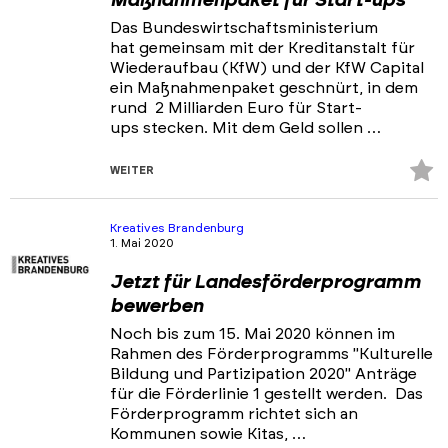
Maßnahmenpaket für Start-ups
Das Bundeswirtschaftsministerium
hat gemeinsam mit der Kreditanstalt für
Wiederaufbau (KfW) und der KfW Capital
ein Maßnahmenpaket geschnürt, in dem
rund 2 Milliarden Euro für Start-
ups stecken. Mit dem Geld sollen …
Z
WEITER
Fa
hi
Kreatives Brandenburg
1. Mai 2020
Jetzt für Landesförderprogramm
bewerben
Noch bis zum 15. Mai 2020 können im
Rahmen des Förderprogramms "Kulturelle
Bildung und Partizipation 2020" Anträge
für die Förderlinie 1 gestellt werden. Das
Förderprogramm richtet sich an
Kommunen sowie Kitas, …