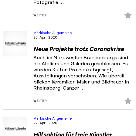
Fotografie …
Z
WEITER
Fa
hi
Märkische Allgemeine
23. April 2020
Neue Projekte trotz Coronakrise
Auch im Nordwesten Brandenburgs sind
die Ateliers und Galerien geschlossen. Es
wurden Kultur-Projekte abgesagt,
Ausstellungen verschoben. Wie überall
blicken Keramiker, Maler und Bildhauer in
Rheinsberg, Ganzer …
Z
WEITER
Fa
hi
Märkische Allgemeine
22. April 2020
Hilfsaktion für freie Künstler