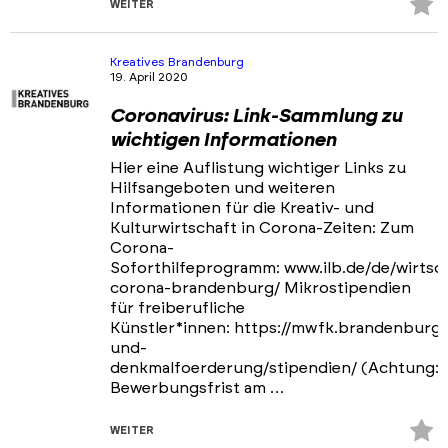
Z
WEITER
Fa
hi
Kreatives Brandenburg
19. April 2020
Coronavirus: Link-Sammlung zu
wichtigen Informationen
Hier eine Auflistung wichtiger Links zu
Hilfsangeboten und weiteren
Informationen für die Kreativ- und
Kulturwirtschaft in Corona-Zeiten: Zum
Corona-
Soforthilfeprogramm: www.ilb.de/de/wirtsc
corona-brandenburg/ Mikrostipendien
für freiberufliche
Künstler*innen: https://mwfk.brandenburg.
und-
denkmalfoerderung/stipendien/ (Achtung:
Bewerbungsfrist am …
Z
WEITER