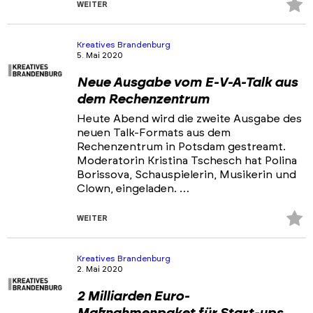
Z
WEITER
Fa
hi
Kreatives Brandenburg
5. Mai 2020
Neue Ausgabe vom E-V-A-Talk aus
dem Rechenzentrum
Heute Abend wird die zweite Ausgabe des
neuen Talk-Formats aus dem
Rechenzentrum in Potsdam gestreamt.
Moderatorin Kristina Tschesch hat Polina
Borissova, Schauspielerin, Musikerin und
Clown, eingeladen. …
Z
WEITER
Fa
hi
Kreatives Brandenburg
2. Mai 2020
2 Milliarden Euro-