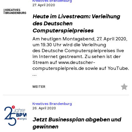
Kreatives Brandenburg
27. April 2020
Heute im Livestream: Verleihung
des Deutschen
Computerspielpreises
Am heutigen Montagabend, 27. April 2020,
um 19.30 Uhr wird die Verleihung
des Deutsche Computerspielpreises live
im Internet gestreamt. Zu sehen ist der
Stream auf www.deutscher-
computerspielpreis.de sowie auf YouTube.
…
Z
WEITER
Fa
hi
Kreatives Brandenburg
26. April 2020
Jetzt Businessplan abgeben und
gewinnen