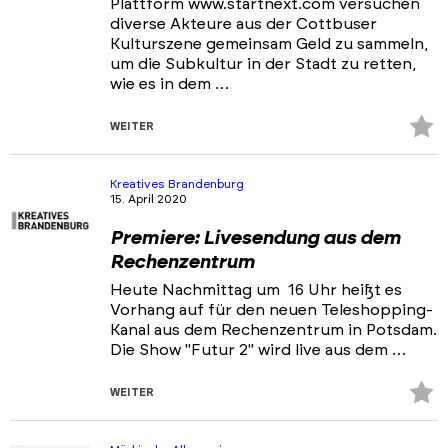
Plattform www.startnext.com versuchen
diverse Akteure aus der Cottbuser
Kulturszene gemeinsam Geld zu sammeln,
um die Subkultur in der Stadt zu retten,
wie es in dem …
Z
WEITER
Fa
hi
Kreatives Brandenburg
15. April 2020
Premiere: Livesendung aus dem
Rechenzentrum
Heute Nachmittag um 16 Uhr heißt es
Vorhang auf für den neuen Teleshopping-
Kanal aus dem Rechenzentrum in Potsdam.
Die Show "Futur 2" wird live aus dem …
Z
WEITER
Fa
hi