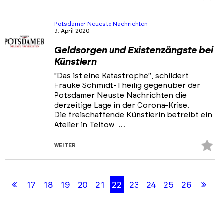
Fa
hi
Potsdamer Neueste Nachrichten
9. April 2020
Geldsorgen und Existenzängste bei
Künstlern
"Das ist eine Katastrophe", schildert
Frauke Schmidt-Theilig gegenüber der
Potsdamer Neuste Nachrichten die
derzeitige Lage in der Corona-Krise.
Die freischaffende Künstlerin betreibt ein
Atelier in Teltow …
Z
WEITER
Fa
Skip
Skip
hi
back
back
Erste
Le
17
18
19
20
21
22
23
24
25
26
to
to
results
filters
Seite
Se
section