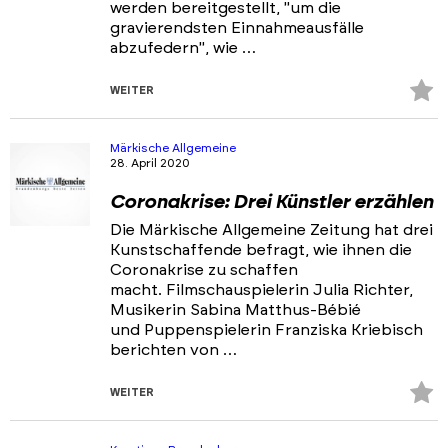
werden bereitgestellt, "um die
gravierendsten Einnahmeausfälle
abzufedern", wie …
Z
WEITER
Fa
hi
Märkische Allgemeine
28. April 2020
Coronakrise: Drei Künstler erzählen
Die Märkische Allgemeine Zeitung hat drei
Kunstschaffende befragt, wie ihnen die
Coronakrise zu schaffen
macht. Filmschauspielerin Julia Richter,
Musikerin Sabina Matthus-Bébié
und Puppenspielerin Franziska Kriebisch
berichten von …
Z
WEITER
Fa
hi