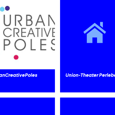
anCreativePoles
Union-Theater Perleb