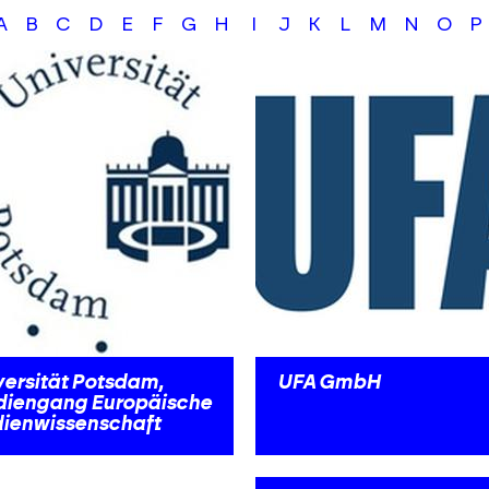
A
B
C
D
E
F
G
H
I
J
K
L
M
N
O
P
versität Potsdam,
UFA GmbH
diengang Europäische
ienwissenschaft