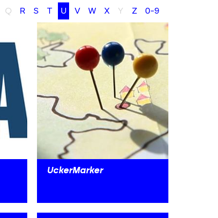
Q
R
S
T
U
V
W
X
Y
Z
0-9
UckerMarker