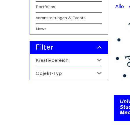
A-
Alle
Portfolios
Z
Veranstaltungen & Events
filters
News
Filter
Kreativbereich
Objekt-Typ
Alle
Rundfunkwirtschaft
Alle
Personen
Uni
Stu
Med
Institutionen