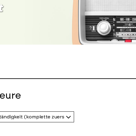
t
eure