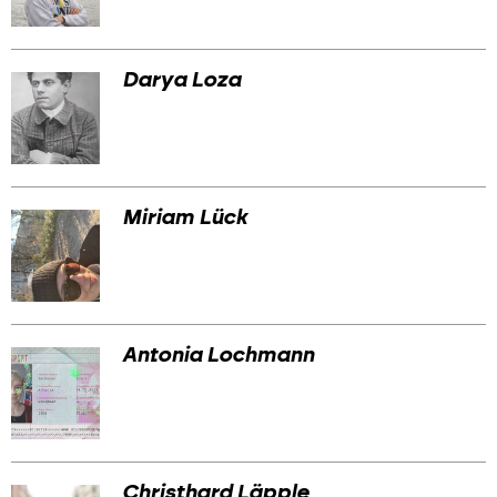
Darya Loza
Miriam Lück
Antonia Lochmann
Christhard Läpple