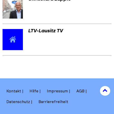
LTV-Lausitz TV
Skip
Skip
back
back
to
to
results
main
section
filters
to
Kontakt
Hilfe
Impressum
AGB
to
Datenschutz
Barrierefreiheit