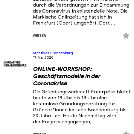
durch die Verordnungen zur Eindämmung
des Coronavirus in existenzielle Nöte. Die
Märkische Onlinzeitung hat sich in
Frankfurt (Oder) umgehört. Dort …
Z
WEITER
Fa
hi
Kreatives Brandenburg
17. Mai 2020
ONLINE-WORKSHOP:
Geschäftsmodelle in der
Coronakrise
Die Gründungswerkstatt Enterprise bietet
heute von 16 Uhr bis 18 Uhr eine
kostenlose Gründungsberatung für
Gründer*innen im Land Brandenburg bis
30 Jahre. an. Heute Nachmittag wird
der Frage nachgegangen, …