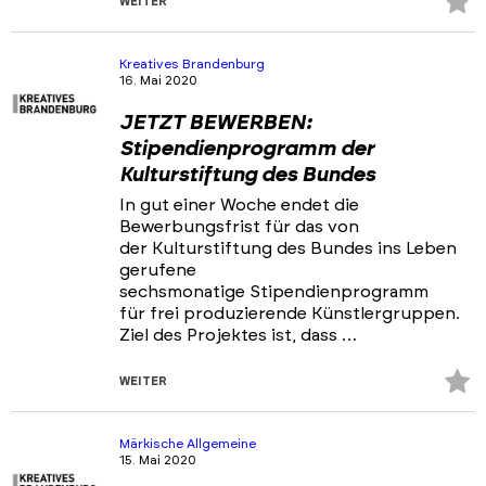
Z
WEITER
Fa
hi
Kreatives Brandenburg
16. Mai 2020
JETZT BEWERBEN:
Stipendienprogramm der
Kulturstiftung des Bundes
In gut einer Woche endet die
Bewerbungsfrist für das von
der Kulturstiftung des Bundes ins Leben
gerufene
sechsmonatige Stipendienprogramm
für frei produzierende Künstlergruppen.
Ziel des Projektes ist, dass …
Z
WEITER
Fa
hi
Märkische Allgemeine
15. Mai 2020