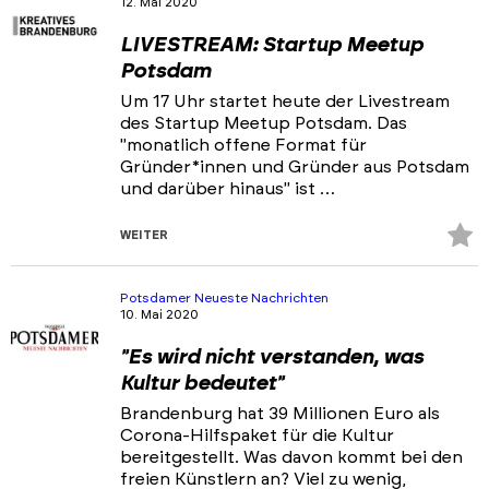
12. Mai 2020
LIVESTREAM: Startup Meetup
Potsdam
Um 17 Uhr startet heute der Livestream
des Startup Meetup Potsdam. Das
"monatlich offene Format für
Gründer*innen und Gründer aus Potsdam
und darüber hinaus" ist …
Z
WEITER
Fa
hi
Potsdamer Neueste Nachrichten
10. Mai 2020
"Es wird nicht verstanden, was
Kultur bedeutet"
Brandenburg hat 39 Millionen Euro als
Corona-Hilfspaket für die Kultur
bereitgestellt. Was davon kommt bei den
freien Künstlern an? Viel zu wenig,