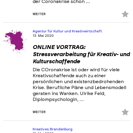
der Coronakrise schon …
Z
WEITER
Fa
hi
Agentur für Kultur und Kreativwirtschaft
13. Mai 2020
ONLINE VORTRAG:
Stressverarbeitung für Kreativ- und
Kulturschaffende
Die COronakrise ist oder wird für viele
Kreativschaffende auch zu einer
persönlichen und existenzbedrohenden
Krise. Berufliche Pläne und Lebensmodell
geraten ins Wanken. Ulrike Feld,
Diplompsychologin, …
Z
WEITER
Fa
hi
Kreatives Brandenburg