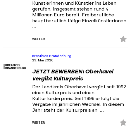
Künstlerinnen und Künstler ins Leben
gerufen. Insgesamt stehen rund 4
Millionen Euro bereit. Freiberufliche
hauptberuflich tätige Einzelkünstlerinnen
…
Z
WEITER
Fa
hi
Kreatives Brandenburg
23. Mai 2020
JETZT BEWERBEN: Oberhavel
vergibt Kulturpreis
Der Landkreis Oberhavel vergibt seit 1992
einen Kulturpreis und einen
Kulturförderpreis. Seit 1996 erfolgt die
Vergabe im jährlichen Wechsel. In diesem
Jahr steht der Kulturpreis an. …
Z
WEITER
Fa