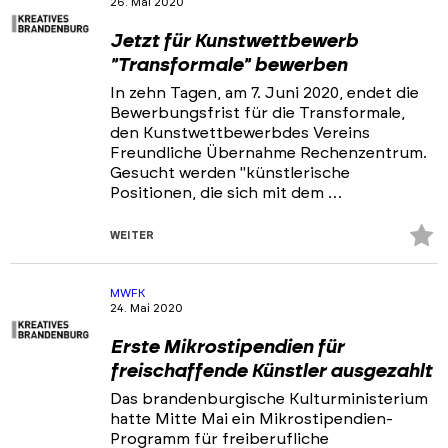
26. Mai 2020
Portfolios
Jetzt für Kunstwettbewerb
Veranstaltungen & Events
"Transformale" bewerben
News
In zehn Tagen, am 7. Juni 2020, endet die
Bewerbungsfrist für die Transformale,
den Kunstwettbewerbdes Vereins
Freundliche Übernahme Rechenzentrum.
Gesucht werden "künstlerische
Positionen, die sich mit dem …
Z
WEITER
Fa
hi
MWFK
24. Mai 2020
Erste Mikrostipendien für
freischaffende Künstler ausgezahlt
Das brandenburgische Kulturministerium
hatte Mitte Mai ein Mikrostipendien-
Programm für freiberufliche