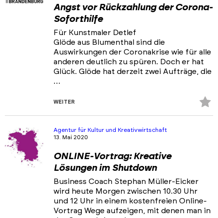
Angst vor Rückzahlung der Corona-
Soforthilfe
Für Kunstmaler Detlef
Glöde aus Blumenthal sind die
Auswirkungen der Coronakrise wie für alle
anderen deutlich zu spüren. Doch er hat
Glück. Glöde hat derzeit zwei Aufträge, die
…
Z
WEITER
Fa
hi
Agentur für Kultur und Kreativwirtschaft
13. Mai 2020
ONLINE-Vortrag: Kreative
Lösungen im Shutdown
Business Coach Stephan Müller-Eicker
wird heute Morgen zwischen 10.30 Uhr
und 12 Uhr in einem kostenfreien Online-
Vortrag Wege aufzeigen, mit denen man in