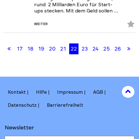
rund 2 Milliarden Euro für Start-
ups stecken. Mit dem Geld sollen …
Z
WEITER
Fa
Skip
Skip
hi
back
back
Erste
Le
17
18
19
20
21
22
23
24
25
26
to
to
results
filters
Seite
Se
section
to
Kontakt
Hilfe
Impressum
AGB
to
Datenschutz
Barrierefreiheit
Newsletter