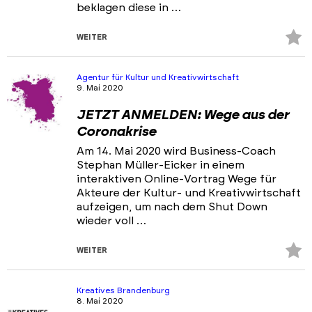
beklagen diese in …
Z
WEITER
Fa
hi
Agentur für Kultur und Kreativwirtschaft
9. Mai 2020
JETZT ANMELDEN: Wege aus der
Coronakrise
Am 14. Mai 2020 wird Business-Coach
Stephan Müller-Eicker in einem
interaktiven Online-Vortrag Wege für
Akteure der Kultur- und Kreativwirtschaft
aufzeigen, um nach dem Shut Down
wieder voll …
Z
WEITER
Fa
hi
Kreatives Brandenburg
8. Mai 2020