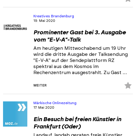
Fa
hi
Kreatives Brandenburg
19. Mai 2020
Prominenter Gast bei 3. Ausgabe
vom "E-V-A"-Talk
Am heutigen Mittwochabend um 19 Uhr
wird die dritte Ausgabe der Talksendung
"E-V-A" auf der Sendeplattform RZ
spektral aus dem Kosmos im
Rechenzentrum ausgestrahlt. Zu Gast …
Z
WEITER
Fa
hi
Märkische Onlinezeitung
17. Mai 2020
Ein Besuch bei freien Künstler in
Frankfurt (Oder)
Landauf, landab geraten freie Künstler