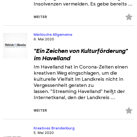
Insolvenzen vermeiden. Es gebe bereits …
Z
WEITER
Fa
hi
Märkische Allgemeine
6. Mai 2020
"Ein Zeichen von Kulturförderung"
im Havelland
Im Havelland hat in Corona-Zeiten einen
kreativen Weg eingschlagen, um die
kulturelle Vielfalt im Landkreis nicht in
Vergessenheit geraten zu
lassen. "Streaming Havelland" heißt der
Internetkanal, den der Landkreis …
Z
WEITER
Fa
hi
Kreatives Brandenburg
5. Mai 2020