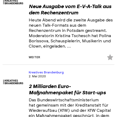
Neue Ausgabe vom E-V-A-Talk aus
dem Rechenzentrum
Heute Abend wird die zweite Ausgabe des
neuen Talk-Formats aus dem
Rechenzentrum in Potsdam gestreamt.
Moderatorin Kristina Tschesch hat Polina
Borissova, Schauspielerin, Musikerin und
Clown, eingeladen. …
Z
WEITER
Fa
hi
Kreatives Brandenburg
2. Mai 2020
2 Milliarden Euro-
Maßnahmenpaket für Start-ups
Das Bundeswirtschaftsministerium
hat gemeinsam mit der Kreditanstalt für
Wiederaufbau (KfW) und der KfW Capital
ein Maßnahmenpaket geschnürt, in dem