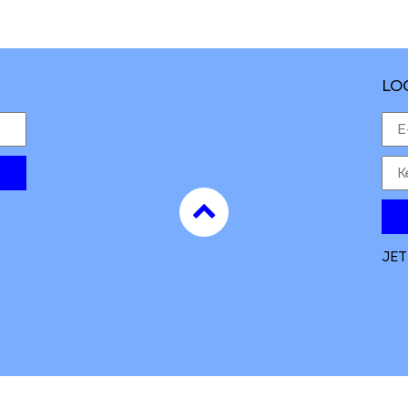
LO
to
top
JET