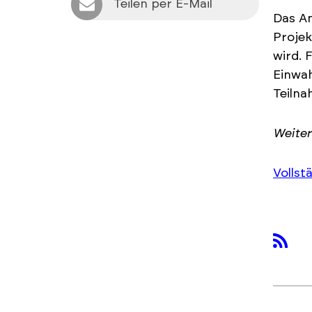
Teilen per E-Mail
Das A
Projek
wird. 
Einwa
Teilna
Weite
Vollst
rss