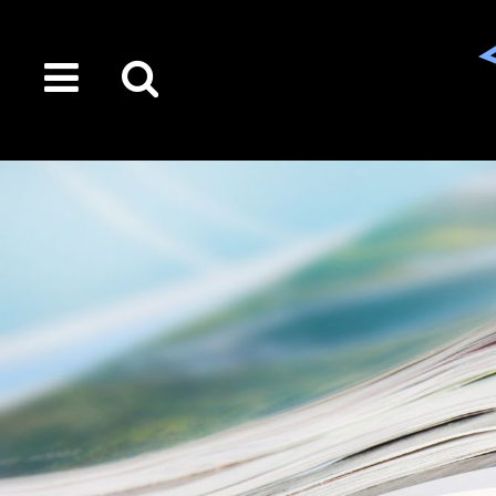
toggle
Suche
menu
auf
der
gesamten
Seite