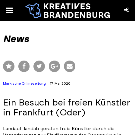
toggle
menu
book
stagram
News
Märkische Onlinezeitung
17. Mai 2020
Ein Besuch bei freien Künstler
in Frankfurt (Oder)
Landauf, landab geraten freie Künstler durch die