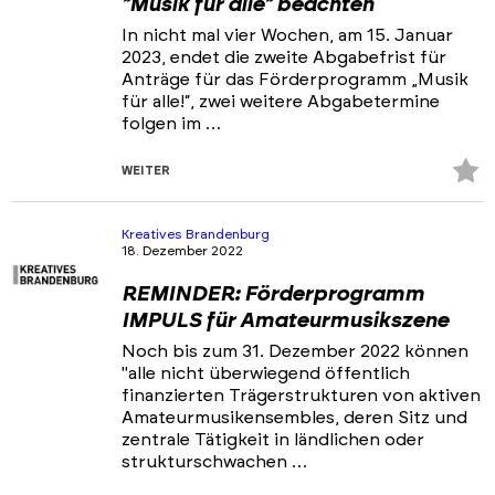
"Musik für alle" beachten
In nicht mal vier Wochen, am 15. Januar
2023, endet die zweite Abgabefrist für
Anträge für das Förderprogramm „Musik
für alle!“, zwei weitere Abgabetermine
folgen im …
Z
WEITER
Fa
hi
Kreatives Brandenburg
18. Dezember 2022
REMINDER: Förderprogramm
IMPULS für Amateurmusikszene
Noch bis zum 31. Dezember 2022 können
"alle nicht überwiegend öffentlich
finanzierten Trägerstrukturen von aktiven
Amateurmusikensembles, deren Sitz und
zentrale Tätigkeit in ländlichen oder
strukturschwachen …