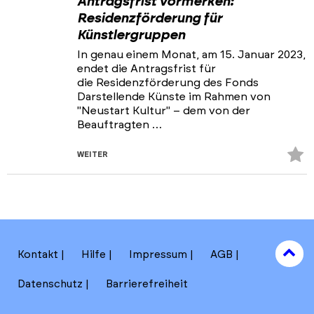
Antragsfrist vormerken:
Residenzförderung für
Künstlergruppen
In genau einem Monat, am 15. Januar 2023,
endet die Antragsfrist für
die Residenzförderung des Fonds
Darstellende Künste im Rahmen von
"Neustart Kultur" – dem von der
Beauftragten …
Z
WEITER
Fa
hi
to
Kontakt
Hilfe
Impressum
AGB
to
Datenschutz
Barrierefreiheit