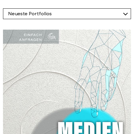
Geben Sie anderen Einblick in Ihre Arbeit
Portfolios
und laden Ihre Portfolios hoch.
Veranstaltungen & Events
Alle Mitglieder können ihr Portfolio selbst
News
gestalten. Loggen Sie sich ein und laden Sie Bilder
Ihrer Arbeiten hoch.
Wie es funktioniert, erfahren Sie in
unserer
Kurzanleitung
-
hier auch in leichter
Sprache.
FAQ