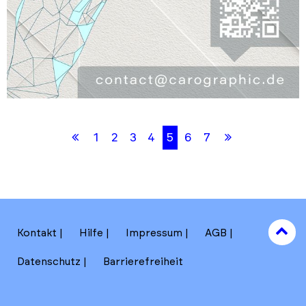
Skip
Skip
back
back
Erste
Letzte
1
2
3
4
5
6
7
to
to
results
filters
Seite
Seite
section
to
Kontakt
Hilfe
Impressum
AGB
to
Datenschutz
Barrierefreiheit