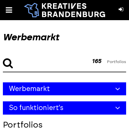
toggle
menu
book
stagram
Werbemarkt
165
Portfolios
Skip
Skip
Werbemarkt
to
to
filters
results
Übersicht
section
So funktioniert's
Akteure
Ansprechpartner & Netzwerke
So funktioniert's:
Portfolios