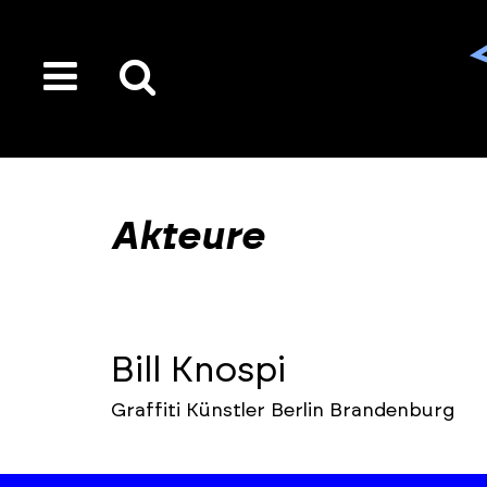
toggle
Suche
menu
auf
der
gesamten
Akteure
Seite
Bill Knospi
Graffiti Künstler Berlin Brandenburg