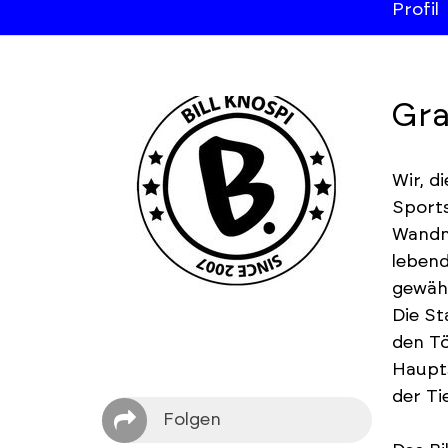
Profil
Gra
Wir, d
Sports
Wandma
lebend
gewähl
Die St
den Tö
Haupts
der Ti
Folgen