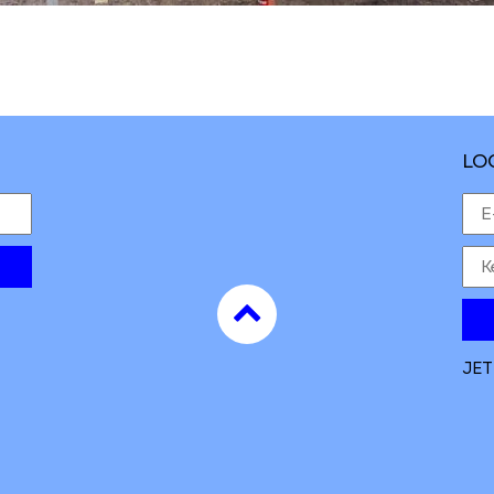
LO
to
top
JET