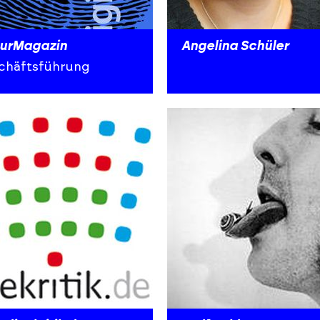
urMagazin
Angelina Schüler
chäftsführung