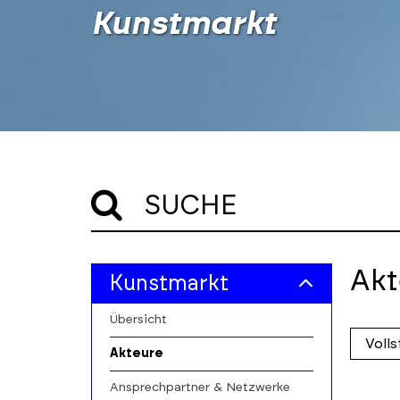
Kunstmarkt
SUCHE
Skip
Skip
Akt
Kunstmarkt
to
to
main
results
Übersicht
filters
section
Skip
Akteure
to
profile
Ansprechpartner & Netzwerke
cards
Skip