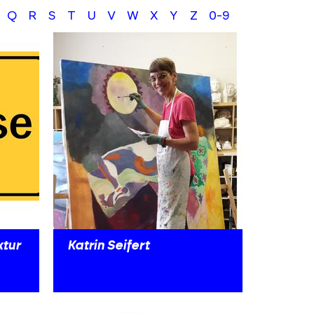
Q
R
S
T
U
V
W
X
Y
Z
0-9
tur
Katrin Seifert