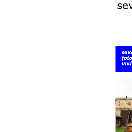
sev
fot
und