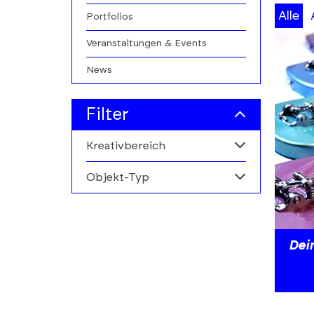
A-
Alle
Portfolios
Z
Veranstaltungen & Events
filters
News
Filter
Kreativbereich
Objekt-Typ
Alle
Kunstmarkt
Alle
Personen
Dei
Institutionen