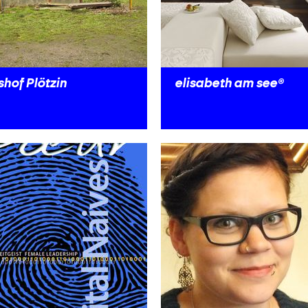
hof Plötzin
elisabeth am see®