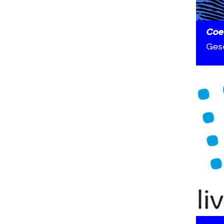
Coe
Ges