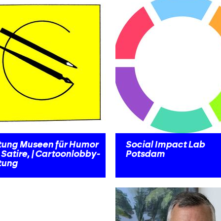
ftung Museen für Humor
Social Impact Lab
Satire, | Cartoonlobby-
Potsdam
tung