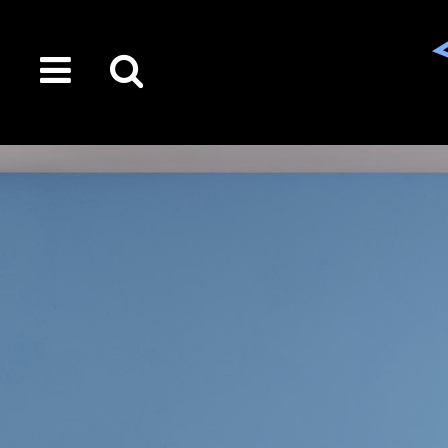
toggle
Suche
menu
auf
der
gesamten
Seite