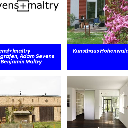
ens[+]maltry
Kunsthaus Hohenwal
ografen, Adam Sevens
 Benjamin Maltry