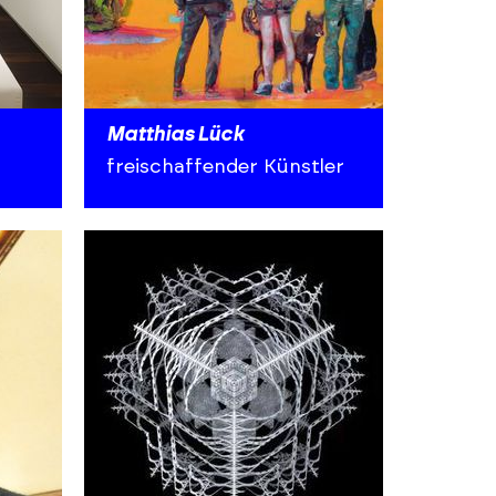
Matthias Lück
freischaffender Künstler