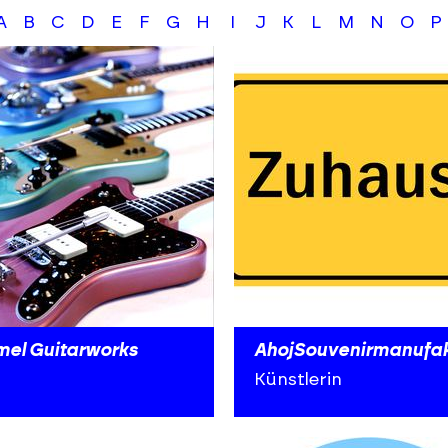
A
B
C
D
E
F
G
H
I
J
K
L
M
N
O
P
mel Guitarworks
AhojSouvenirmanufak
Künstlerin