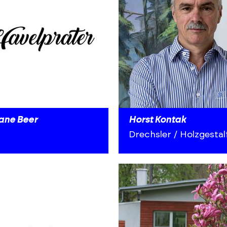
iane Beer
Horst Kontak
Drechsler / Holzgesta