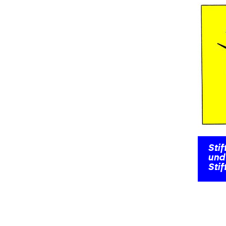
Sti
und 
Stif