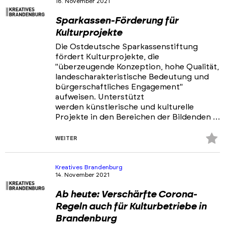
18. November 2021
Portfolios
Sparkassen-Förderung für
Veranstaltungen & Events
Kulturprojekte
News
Die Ostdeutsche Sparkassenstiftung
fördert Kulturprojekte, die
"überzeugende Konzeption, hohe Qualität,
landescharakteristische Bedeutung und
bürgerschaftliches Engagement"
aufweisen. Unterstützt
werden künstlerische und kulturelle
Projekte in den Bereichen der Bildenden …
Z
WEITER
Fa
hi
Kreatives Brandenburg
14. November 2021
Ab heute: Verschärfte Corona-
Regeln auch für Kulturbetriebe in
Brandenburg