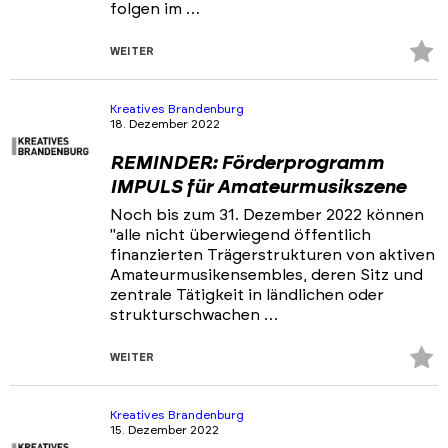
folgen im …
Z
WEITER
Fa
hi
Kreatives Brandenburg
18. Dezember 2022
REMINDER: Förderprogramm
IMPULS für Amateurmusikszene
Noch bis zum 31. Dezember 2022 können
"alle nicht überwiegend öffentlich
finanzierten Trägerstrukturen von aktiven
Amateurmusikensembles, deren Sitz und
zentrale Tätigkeit in ländlichen oder
strukturschwachen …
Z
WEITER
Fa
hi
Kreatives Brandenburg
15. Dezember 2022