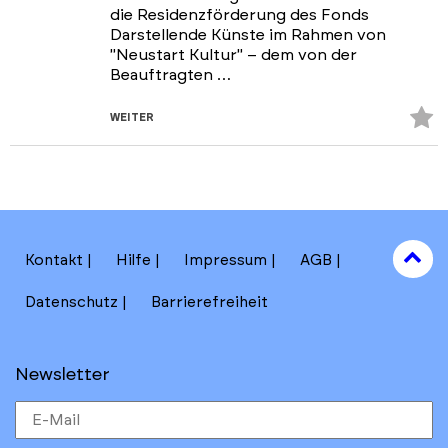
die Residenzförderung des Fonds
Darstellende Künste im Rahmen von
"Neustart Kultur" – dem von der
Beauftragten …
Z
WEITER
Fa
hi
to
Kontakt
Hilfe
Impressum
AGB
to
Datenschutz
Barrierefreiheit
Newsletter