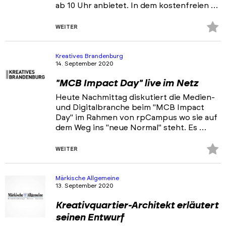
ab 10 Uhr anbietet. In dem kostenfreien …
Z
WEITER
Fa
hi
Kreatives Brandenburg
14. September 2020
"MCB Impact Day" live im Netz
Heute Nachmittag diskutiert die Medien-
und Digitalbranche beim "MCB Impact
Day" im Rahmen von rpCampus wo sie auf
dem Weg ins "neue Normal" steht. Es …
Z
WEITER
Fa
hi
Märkische Allgemeine
13. September 2020
Kreativquartier-Architekt erläutert
seinen Entwurf