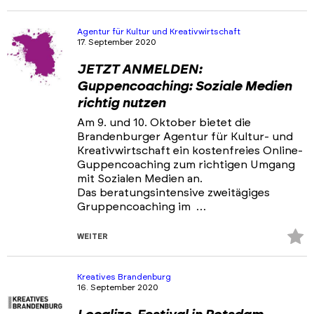
Fa
hi
Agentur für Kultur und Kreativwirtschaft
17. September 2020
JETZT ANMELDEN:
Guppencoaching: Soziale Medien
richtig nutzen
Am 9. und 10. Oktober bietet die
Brandenburger Agentur für Kultur- und
Kreativwirtschaft ein kostenfreies Online-
Guppencoaching zum richtigen Umgang
mit Sozialen Medien an.
Das beratungsintensive zweitägiges
Gruppencoaching im …
Z
WEITER
Fa
hi
Kreatives Brandenburg
16. September 2020