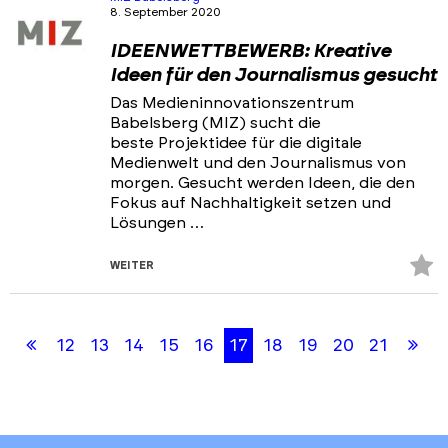
8. September 2020
IDEENWETTBEWERB: Kreative
Ideen für den Journalismus gesucht
Das Medieninnovationszentrum
Babelsberg (MIZ) sucht die
beste Projektidee für die digitale
Medienwelt und den Journalismus von
morgen. Gesucht werden Ideen, die den
Fokus auf Nachhaltigkeit setzen und
Lösungen …
Z
WEITER
Fa
Skip
Skip
hi
back
back
Erste
Le
12
13
14
15
16
17
18
19
20
21
to
to
results
filters
Seite
Sei
section