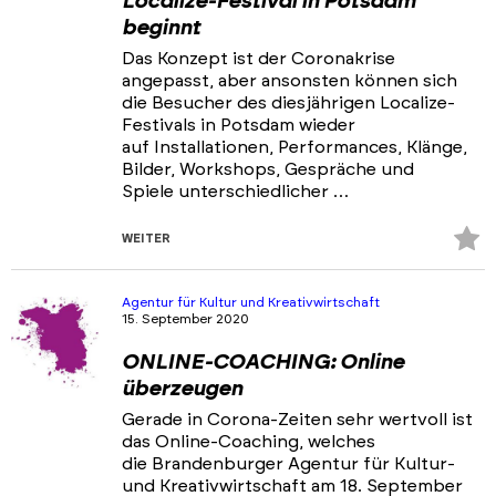
Localize-Festival in Potsdam
beginnt
Das Konzept ist der Coronakrise
angepasst, aber ansonsten können sich
die Besucher des diesjährigen Localize-
Festivals in Potsdam wieder
auf Installationen, Performances, Klänge,
Bilder, Workshops, Gespräche und
Spiele unterschiedlicher …
Z
WEITER
Fa
hi
Agentur für Kultur und Kreativwirtschaft
15. September 2020
ONLINE-COACHING: Online
überzeugen
Gerade in Corona-Zeiten sehr wertvoll ist
das Online-Coaching, welches
die Brandenburger Agentur für Kultur-
und Kreativwirtschaft am 18. September