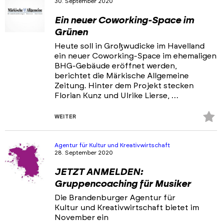
30. September 2020
Portfolios
Ein neuer Coworking-Space im
Veranstaltungen & Events
Grünen
News
Heute soll in Großwudicke im Havelland
ein neuer Coworking-Space im ehemaligen
BHG-Gebäude eröffnet werden,
berichtet die Märkische Allgemeine
Zeitung. Hinter dem Projekt stecken
Florian Kunz und Ulrike Lierse, …
Z
WEITER
Fa
hi
Agentur für Kultur und Kreativwirtschaft
28. September 2020
JETZT ANMELDEN:
Gruppencoaching für Musiker
Die Brandenburger Agentur für
Kultur und Kreativwirtschaft bietet im
November ein