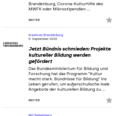
Brandenburg, Corona-Kulturhilfe des
MWFK oder Mikrostipendien …
Z
WEITER
Fa
hi
Kreatives Brandenburg
9. September 2020
Jetzt Bündnis schmieden: Projekte
kultureller Bildung werden
gefördert
Das Bundesministerium für Bildung und
Forschung hat das Programm "Kultur
macht stark. Bündnisse für Bildung" ins
Leben gerufen, um außerschulische loale
Angebote der kulturellen Bildung zu …
Z
WEITER
Fa
hi
MIZ Babelsberg