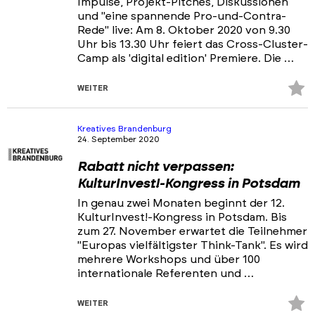
Impulse, Projekt-Pitches, Diskussionen
und "eine spannende Pro-und-Contra-
Rede" live: Am 8. Oktober 2020 von 9.30
Uhr bis 13.30 Uhr feiert das Cross-Cluster-
Camp als 'digital edition' Premiere. Die …
Z
WEITER
Fa
hi
Kreatives Brandenburg
24. September 2020
Rabatt nicht verpassen:
KulturInvest!-Kongress in Potsdam
In genau zwei Monaten beginnt der 12.
KulturInvest!-Kongress in Potsdam. Bis
zum 27. November erwartet die Teilnehmer
"Europas vielfältigster Think-Tank". Es wird
mehrere Workshops und über 100
internationale Referenten und …
Z
WEITER