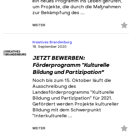
ein neues Programm ins Leben gerufen,
um Projekte, die durch die Maßnahmen
zur Bekämpfung des …
Z
WEITER
Fa
hi
Kreatives Brandenburg
18. September 2020
JETZT BEWERBEN:
Förderprogramm "Kulturelle
Bildung und Partizipation“
Noch bis zum 15. Oktober läuft die
Ausschreibung des
Landesförderprogramms "Kulturelle
Bildung und Partizipation" für 2021.
Gefördert werden Projekte kultureller
Bildung mit dem Schwerpunkt
"Interkulturelle …
Z
WEITER