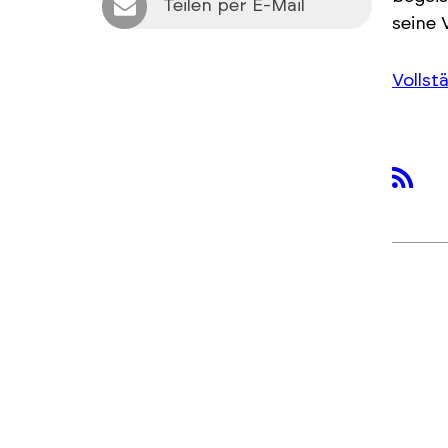
Teilen per E-Mail
seine 
Vollst
rss