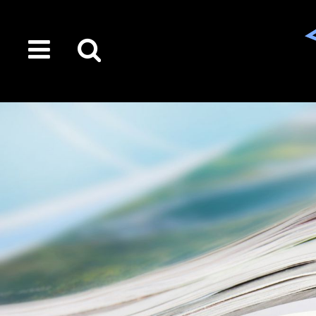
toggle
Suche
menu
auf
der
gesamten
Seite