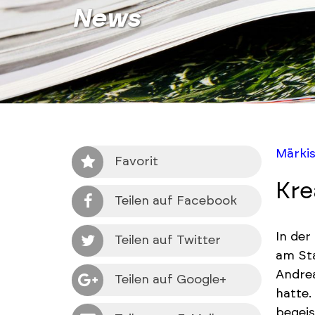
News
Märki
Favorit
Kre
Teilen auf Facebook
In der
Teilen auf Twitter
am Sta
Andrea
Teilen auf Google+
hatte.
begeis