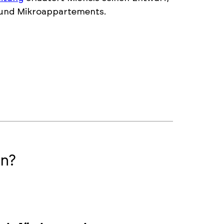
 und Mikroappartements.
n?
2