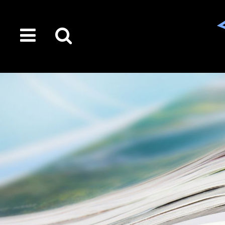
toggle
Suche
menu
auf
der
gesamten
Seite