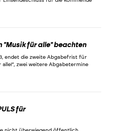
r Einsendeschluss für die kommende
2
"Musik für alle" beachten
3, endet die zweite Abgabefrist für
alle!“, zwei weitere Abgabetermine
2
ULS für
e nicht überwiegend öffentlich