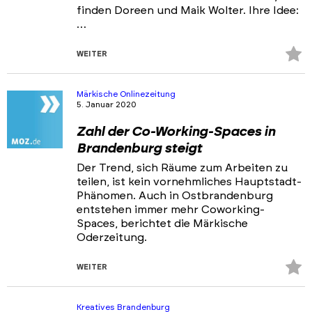
finden Doreen und Maik Wolter. Ihre Idee:
…
Z
WEITER
Fa
hi
Märkische Onlinezeitung
5. Januar 2020
Zahl der Co-Working-Spaces in
Brandenburg steigt
Der Trend, sich Räume zum Arbeiten zu
teilen, ist kein vornehmliches Hauptstadt-
Phänomen. Auch in Ostbrandenburg
entstehen immer mehr Coworking-
Spaces, berichtet die Märkische
Oderzeitung.
Z
WEITER
Fa
hi
Kreatives Brandenburg