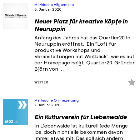
hi
Märkische Allgemeine
8. Januar 2020
Neuer Platz für kreative Köpfe in
Neuruppin
Anfang des Jahres hat das Quartier20 in
Neuruppin eröffnet. Ein "Loft für
produktive Workshops und
Veranstaltungen mit Weitblick", wie es auf
der Homepage heißt. Quartier20-Gründer
Björn von …
Z
WEITER
Fa
hi
Märkische Onlinezeitung
7. Januar 2020
Ein Kulturverein für Liebenwalde
In Liebenwalde ist kulturell jede Menge
los, doch nicht alle bekommen davon
immer etwas mit. Das soll sich ändern,