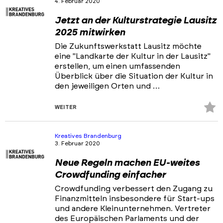
4. Februar 2020
Portfolios
Jetzt an der Kulturstrategie Lausitz
Veranstaltungen & Events
2025 mitwirken
News
Die Zukunftswerkstatt Lausitz möchte
eine "Landkarte der Kultur in der Lausitz"
erstellen, um einen umfassenden
Überblick über die Situation der Kultur in
den jeweiligen Orten und …
Z
WEITER
Fa
hi
Kreatives Brandenburg
3. Februar 2020
Neue Regeln machen EU-weites
Crowdfunding einfacher
Crowdfunding verbessert den Zugang zu
Finanzmitteln insbesondere für Start-ups
und andere Kleinunternehmen. Vertreter
des Europäischen Parlaments und der