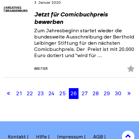
3. Januar 2020
Jetzt für Comicbuchpreis
bewerben
Zum Jahresbeginn startet wieder die
bundesweite Ausschreibung der Berthold
Leibinger Stiftung für den nächsten
Comicbuchpreis. Der Preist ist mit 20.000
Euro dotiert und "wird für …
Z
WEITER
Fa
Skip
Skip
hi
back
back
Erste
Le
21
22
23
24
25
26
27
28
29
30
to
to
results
filters
Seite
Se
section
to
Kontakt
Hilfe
Impressum
AGB