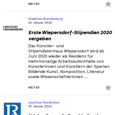
Z
WEITER
Fa
hi
Kreatives Brandenburg
24. Januar 2020
Erste Wiepersdorf-Stipendien 2020
vergeben
Das Künstler- und
Stipendiatenhaus Wiepersdorf wird ab
Juni 2020 wieder als Residenz für
mehrmonatige Arbeitsaufenthalte von
Künstlerinnen und Künstlern der Sparten
Bildende Kunst, Komposition, Literatur
sowie Wissenschaftlerinnen …
Z
WEITER
Fa
hi
Lausitzer Rundschau
19. Januar 2020