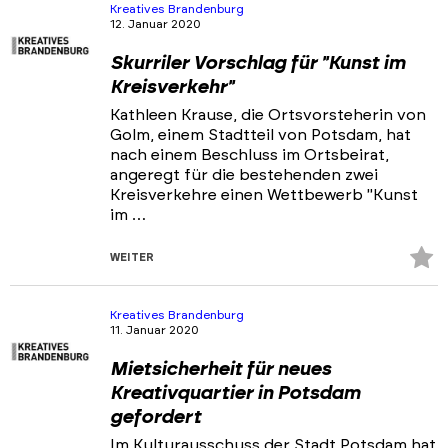
hi
Kreatives Brandenburg
12. Januar 2020
Skurriler Vorschlag für "Kunst im
Kreisverkehr"
Kathleen Krause, die Ortsvorsteherin von
Golm, einem Stadtteil von Potsdam, hat
nach einem Beschluss im Ortsbeirat,
angeregt für die bestehenden zwei
Kreisverkehre einen Wettbewerb "Kunst
im …
Z
WEITER
Fa
hi
Kreatives Brandenburg
11. Januar 2020
Mietsicherheit für neues
Kreativquartier in Potsdam
gefordert
Im Kulturausschuss der Stadt Potsdam hat