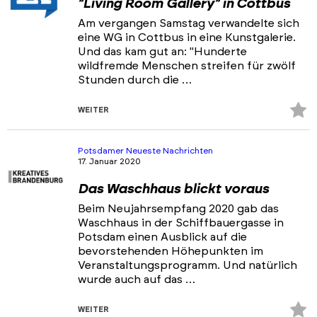
"Living Room Gallery" in Cottbus
Am vergangen Samstag verwandelte sich
eine WG in Cottbus in eine Kunstgalerie.
Und das kam gut an: "Hunderte
wildfremde Menschen streifen für zwölf
Stunden durch die …
Z
WEITER
Fa
hi
Potsdamer Neueste Nachrichten
17. Januar 2020
Das Waschhaus blickt voraus
Beim Neujahrsempfang 2020 gab das
Waschhaus in der Schiffbauergasse in
Potsdam einen Ausblick auf die
bevorstehenden Höhepunkten im
Veranstaltungsprogramm. Und natürlich
wurde auch auf das …
Z
WEITER