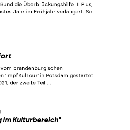
und die Überbrückungshilfe III Plus,
chstes Jahr im Frühjahr verlängert. So
fort
 vom brandenburgischen
on 'ImpfKulTour' in Potsdam gestartet
21, der zweite Teil …
1
 im Kulturbereich"