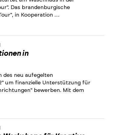
startet am Waschhaus in der
our". Das brandenburgische
our", in Kooperation …
1
ionen in
 des neu aufegelten
 um finanzielle Unterstützung für
inrichtungen" bewerben. Mit dem
1