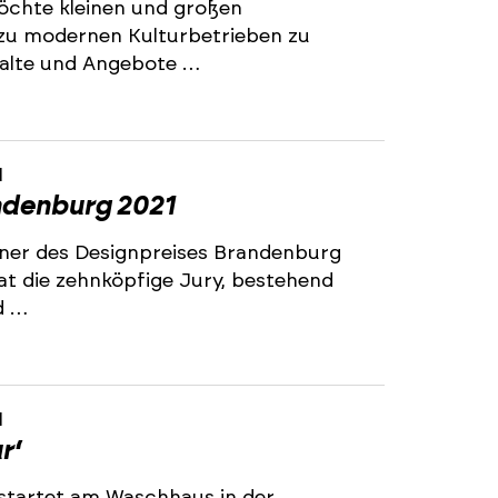
öchte kleinen und großen
h zu modernen Kulturbetrieben zu
nhalte und Angebote …
1
ndenburg 2021
ner des Designpreises Brandenburg
t die zehnköpfige Jury, bestehend
d …
1
r‘