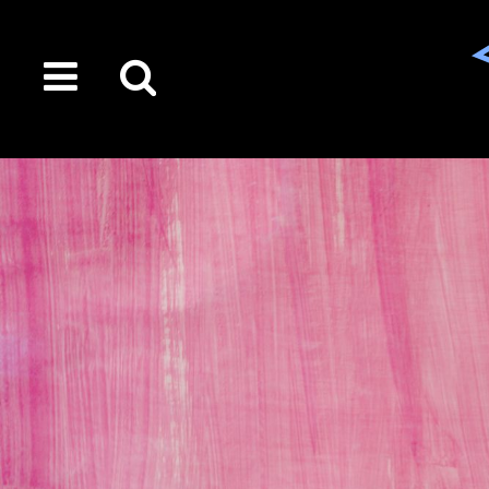
toggle
Suche
menu
auf
der
gesamten
Seite