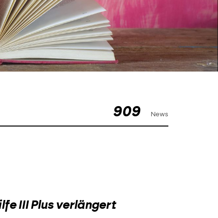
909
News
fe III Plus verlängert