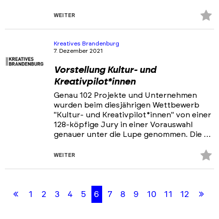
Z
WEITER
Fa
hi
Kreatives Brandenburg
7. Dezember 2021
Vorstellung Kultur- und
Kreativpilot*innen
Genau 102 Projekte und Unternehmen
wurden beim diesjährigen Wettbewerb
"Kultur- und Kreativpilot*innen" von einer
128-köpfige Jury in einer Vorauswahl
genauer unter die Lupe genommen. Die …
Z
WEITER
Fa
Skip
Skip
hi
back
back
Erste
Let
1
2
3
4
5
6
7
8
9
10
11
12
to
to
results
filters
Seite
Sei
section