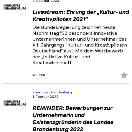
2. Februar 2022
Portfolios
Livestream: Ehrung der „Kultur- und
Veranstaltungen & Events
Kreativpiloten 2021“
News
Die Bundesregierung zeichnet heute
Nachmittag "32 besonders innovative
Unternehmerinnen und Unternehmer des
XII. Jahrgangs "Kultur- und Kreativpiloten
Deutschland" aus". Mit dem Wettbewerb
der „Initiative Kultur- und
Kreativwirtschaft …
Z
WEITER
Fa
hi
Kreatives Brandenburg
1. Februar 2022
REMINDER: Bewerbungen zur
Unternehmerin und
Existenzgründerin des Landes
Brandenburg 2022