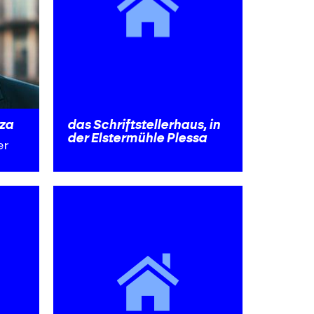
rza
das Schriftstellerhaus, in
der Elstermühle Plessa
er