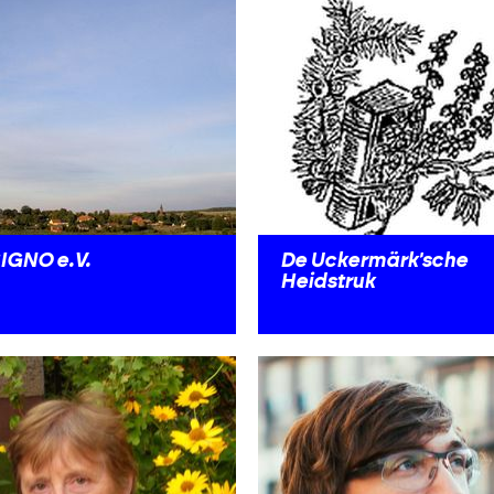
IGNO e.V.
De Uckermärk'sche
Heidstruk