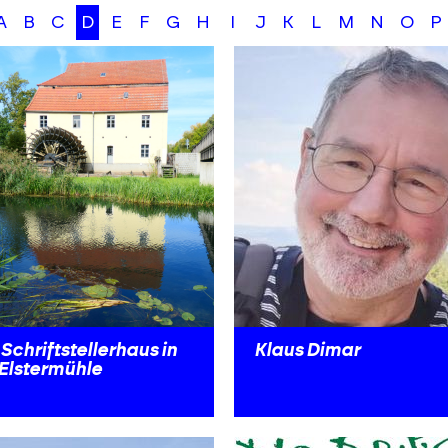
A
B
C
D
E
F
G
H
I
J
K
L
M
N
O
P
Schriftstellerhaus in
Klaus Dimar
 Elstermühle