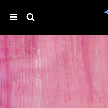
toggle
Suche
menu
auf
der
gesamten
Seite