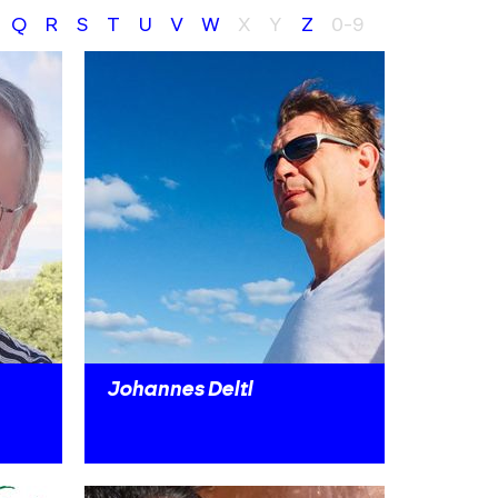
Q
R
S
T
U
V
W
X
Y
Z
0-9
Johannes Deltl