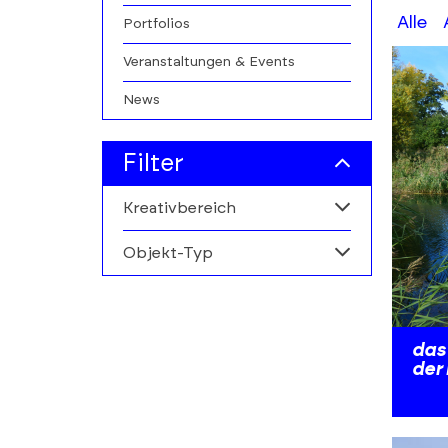
A-
Alle
Portfolios
Z
Veranstaltungen & Events
filters
News
Filter
Kreativbereich
Objekt-Typ
Alle
Buchmarkt
Alle
Personen
das 
der
Institutionen