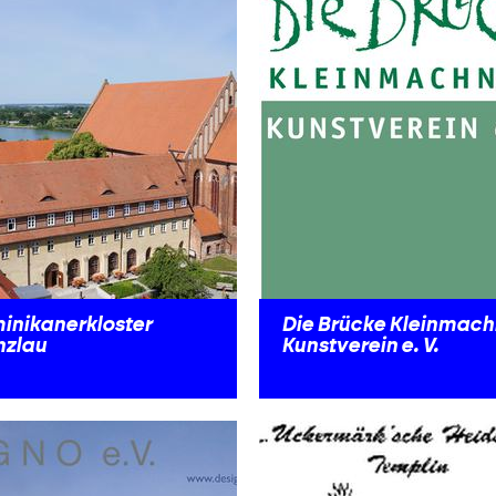
inikanerkloster
Die Brücke Kleinmac
nzlau
Kunstverein e. V.