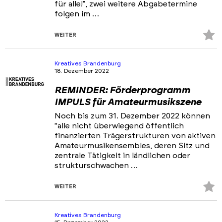
für alle!“, zwei weitere Abgabetermine
folgen im …
Z
WEITER
Fa
hi
Kreatives Brandenburg
18. Dezember 2022
REMINDER: Förderprogramm
IMPULS für Amateurmusikszene
Noch bis zum 31. Dezember 2022 können
"alle nicht überwiegend öffentlich
finanzierten Trägerstrukturen von aktiven
Amateurmusikensembles, deren Sitz und
zentrale Tätigkeit in ländlichen oder
strukturschwachen …
Z
WEITER
Fa
hi
Kreatives Brandenburg