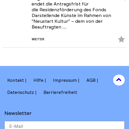
endet die Antragsfrist für
die Residenzförderung des Fonds
Darstellende Künste im Rahmen von
"Neustart Kultur" – dem von der
Beauftragten …
Z
WEITER
Fa
hi
to
Kontakt
Hilfe
Impressum
AGB
to
Datenschutz
Barrierefreiheit
Newsletter