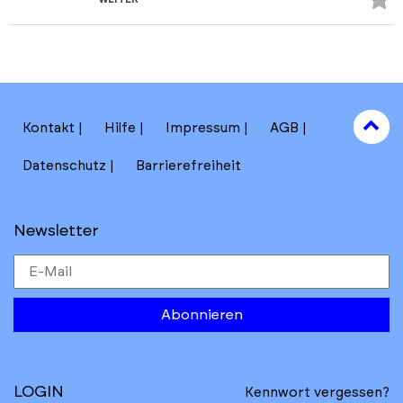
Fa
hi
to
Kontakt
Hilfe
Impressum
AGB
to
Datenschutz
Barrierefreiheit
Newsletter
Abonnieren
LOGIN
Kennwort vergessen?