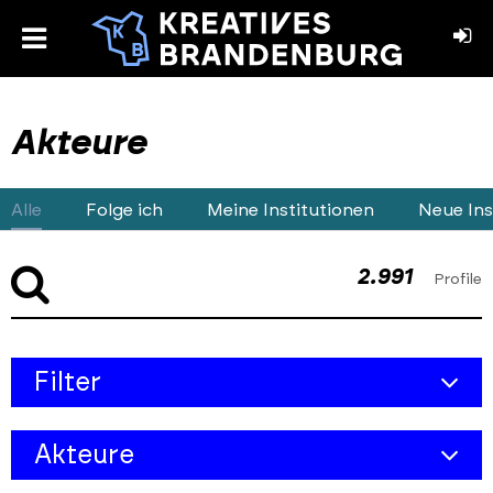
toggle
menu
book
stagram
Akteure
Alle
Folge ich
Meine Institutionen
Neue Ins
2.991
Profile
Skip
Filter
to
results
Kreativbereich
section
Akteure
Objekt-Typ
Alle