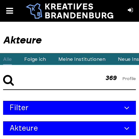
toggle
menu
book
stagram
Akteure
Alle
Folge ich
Meine Institutionen
Neue Ins
369
Profile
Skip
Filter
to
results
Kreativbereich
section
Akteure
Objekt-Typ
Alle