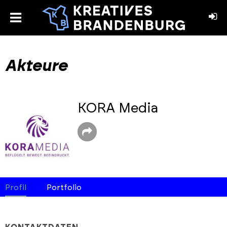
toggle
menu
book
stagram
Akteure
KORA Media
Profil
Portfolio