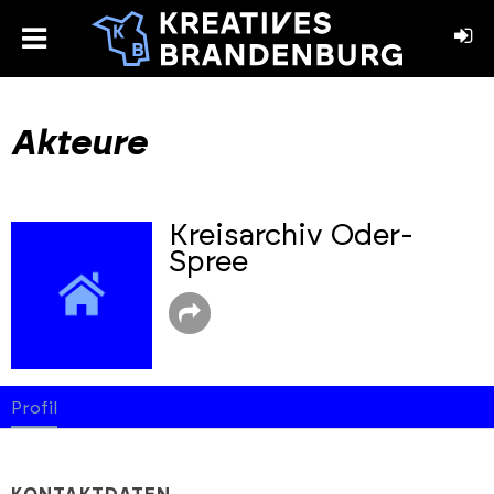
toggle
menu
book
stagram
Akteure
Kreisarchiv Oder-
Spree
Profil