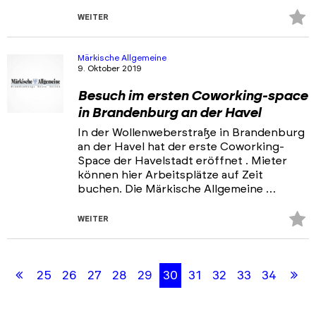
Z
WEITER
Fa
hi
Märkische Allgemeine
9. Oktober 2019
Besuch im ersten Coworking-space
in Brandenburg an der Havel
In der Wollenweberstraße in Brandenburg
an der Havel hat der erste Coworking-
Space der Havelstadt eröffnet . Mieter
können hier Arbeitsplätze auf Zeit
buchen. Die Märkische Allgemeine …
Z
WEITER
Fa
Skip
Skip
hi
back
back
Erste
Le
25
26
27
28
29
30
31
32
33
34
to
to
results
filters
Seite
Se
section