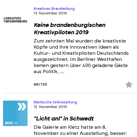
Ansprechpartner & Netzwerke
Kreatives Brandenburg
13. November 2019
Portfolios
Keine brandenburgischen
Veranstaltungen & Events
Kreativpiloten 2019
News
Zum zehnten Mal wurden die kreativste
Köpfe und ihre innovativen Ideen als
Kultur- und Kreativpiloten Deutschlands
ausgezeichnet. Im Berliner Westhafen
kamen gestern über 400 geladene Gäste
aus Politik, …
Z
WEITER
Fa
hi
Märkische Onlinezeitung
12. November 2019
"Licht an!" in Schwedt
Die Galerie am Kietz hatte am 8.
November zu einer Ausstellung, besser: