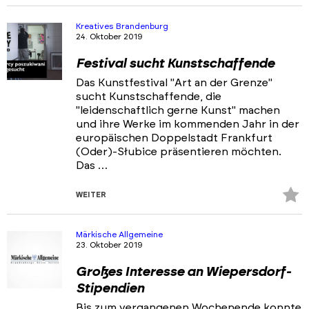
Fa
hi
Kreatives Brandenburg
24. Oktober 2019
Festival sucht Kunstschaffende
Das Kunstfestival "Art an der Grenze"
sucht Kunstschaffende, die
"leidenschaftlich gerne Kunst" machen
und ihre Werke im kommenden Jahr in der
europäischen Doppelstadt Frankfurt
(Oder)-Słubice präsentieren möchten.
Das …
Z
WEITER
Fa
hi
Märkische Allgemeine
23. Oktober 2019
Großes Interesse an Wiepersdorf-
Stipendien
Bis zum vergangenen Wochenende konnte