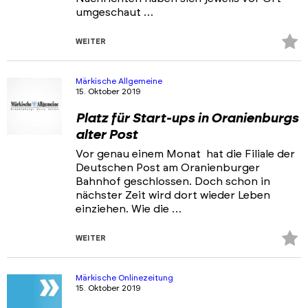
umgeschaut …
Z
WEITER
Fa
hi
Märkische Allgemeine
15. Oktober 2019
Platz für Start-ups in Oranienburgs
alter Post
Vor genau einem Monat hat die Filiale der
Deutschen Post am Oranienburger
Bahnhof geschlossen. Doch schon in
nächster Zeit wird dort wieder Leben
einziehen. Wie die …
Z
WEITER
Fa
hi
Märkische Onlinezeitung
15. Oktober 2019