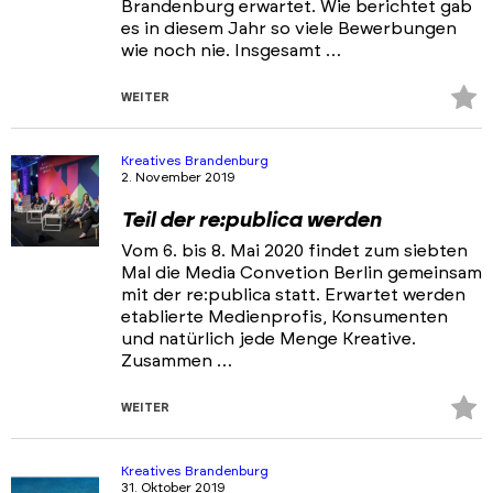
Brandenburg erwartet. Wie berichtet gab
es in diesem Jahr so viele Bewerbungen
wie noch nie. Insgesamt …
Z
WEITER
Fa
hi
Kreatives Brandenburg
2. November 2019
Teil der re:publica werden
Vom 6. bis 8. Mai 2020 findet zum siebten
Mal die Media Convetion Berlin gemeinsam
mit der re:publica statt. Erwartet werden
etablierte Medienprofis, Konsumenten
und natürlich jede Menge Kreative.
Zusammen …
Z
WEITER
Fa
hi
Kreatives Brandenburg
31. Oktober 2019