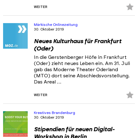
Z
WEITER
Fa
hi
Märkische Onlinezeitung
30. Oktober 2019
Neues Kulturhaus für Frankfurt
(Oder)
In die Gerstenberger Höfe in Frankfurt
(Oder) zieht neues Leben ein. Am 31. Juli
gab das Moderne Theater Oderland
(MTO) dort seine Abschiedsvorstellung.
Das Areal …
Z
WEITER
Fa
hi
Kreatives Brandenburg
30. Oktober 2019
Stipendien für neuen Digital-
Workshop in Berlin