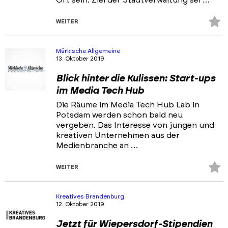
Ort sein. Ziel der Stadtverwaltung sei …
Z
WEITER
Fa
hi
Märkische Allgemeine
13. Oktober 2019
Blick hinter die Kulissen: Start-ups
im Media Tech Hub
Die Räume im Media Tech Hub Lab in
Potsdam werden schon bald neu
vergeben. Das Interesse von jungen und
kreativen Unternehmen aus der
Medienbranche an …
Z
WEITER
Fa
hi
Kreatives Brandenburg
12. Oktober 2019
Jetzt für Wiepersdorf-Stipendien