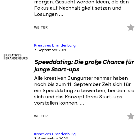
morgen. Gesucht werden Ideen, die den
Fokus auf Nachhaltigkeit setzen und
Lösungen …
Z
WEITER
Fa
hi
Kreatives Brandenburg
7. September 2020
Speeddating: Die große Chance für
junge Start-ups
Alle kreativen Jungunternehmer haben
noch bis zum 11. September Zeit sich für
ein Speeddating zu bewerben, bei dem sie
sich und das Konzept ihres Start-ups
vorstellen können. …
Z
WEITER
Fa
hi
Kreatives Brandenburg
3. September 2020