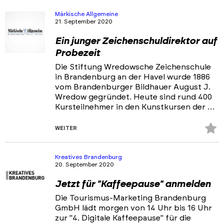
Ansprechpartner & Netzwerke
Märkische Allgemeine
21. September 2020
Portfolios
Ein junger Zeichenschuldirektor auf
Veranstaltungen & Events
Probezeit
News
Die Stiftung Wredowsche Zeichenschule
in Brandenburg an der Havel wurde 1886
vom Brandenburger Bildhauer August J.
Wredow gegründet. Heute sind rund 400
Kursteilnehmer in den Kunstkursen der …
Z
WEITER
Fa
hi
Kreatives Brandenburg
20. September 2020
Jetzt für "Kaffeepause" anmelden
Die Tourismus-Marketing Brandenburg
GmbH lädt morgen von 14 Uhr bis 16 Uhr
zur "4. Digitale Kaffeepause" für die