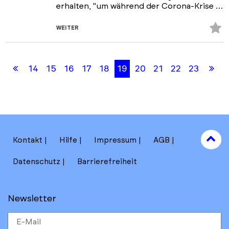
erhalten, "um während der Corona-Krise …
Z
WEITER
Fa
Skip
Skip
hi
back
back
Erste
Le
14
15
16
17
18
19
20
21
22
23
to
to
results
filters
Seite
Se
section
to
Kontakt
Hilfe
Impressum
AGB
to
Datenschutz
Barrierefreiheit
Newsletter