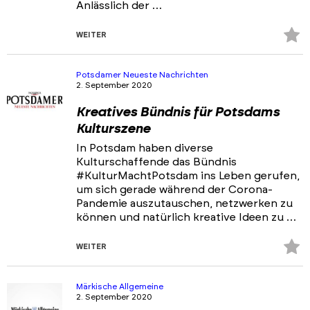
Anlässlich der …
Z
WEITER
Fa
hi
Potsdamer Neueste Nachrichten
2. September 2020
Kreatives Bündnis für Potsdams
Kulturszene
In Potsdam haben diverse
Kulturschaffende das Bündnis
#KulturMachtPotsdam ins Leben gerufen,
um sich gerade während der Corona-
Pandemie auszutauschen, netzwerken zu
können und natürlich kreative Ideen zu …
Z
WEITER
Fa
hi
Märkische Allgemeine
2. September 2020