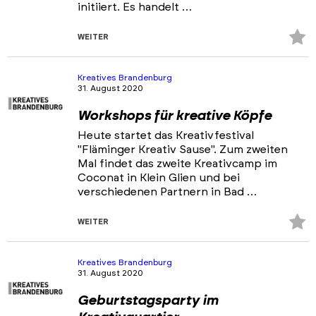
initiiert. Es handelt …
Z
WEITER
Fa
hi
Kreatives Brandenburg
31. August 2020
Workshops für kreative Köpfe
Heute startet das Kreativfestival
"Fläminger Kreativ Sause". Zum zweiten
Mal findet das zweite Kreativcamp im
Coconat in Klein Glien und bei
verschiedenen Partnern in Bad …
Z
WEITER
Fa
hi
Kreatives Brandenburg
31. August 2020
Geburtstagsparty im