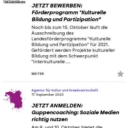
JETZT BEWERBEN:
Förderprogramm "Kulturelle
Bildung und Partizipation“
Noch bis zum 15. Oktober läuft die
Ausschreibung des
Landesförderprogramms "Kulturelle
Bildung und Partizipation" für 2021.
Gefördert werden Projekte kultureller
Bildung mit dem Schwerpunkt
"Interkulturelle …
Z
WEITER
Fa
hi
Agentur für Kultur und Kreativwirtschaft
17. September 2020
JETZT ANMELDEN:
Guppencoaching: Soziale Medien
richtig nutzen
Am 9. und 10. Oktober bietet die