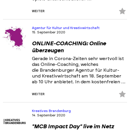
Z
WEITER
Fa
hi
Agentur für Kultur und Kreativwirtschaft
15. September 2020
ONLINE-COACHING: Online
überzeugen
Gerade in Corona-Zeiten sehr wertvoll ist
das Online-Coaching, welches
die Brandenburger Agentur für Kultur-
und Kreativwirtschaft am 18. September
ab 10 Uhr anbietet. In dem kostenfreien …
Z
WEITER
Fa
hi
Kreatives Brandenburg
14. September 2020
"MCB Impact Day" live im Netz