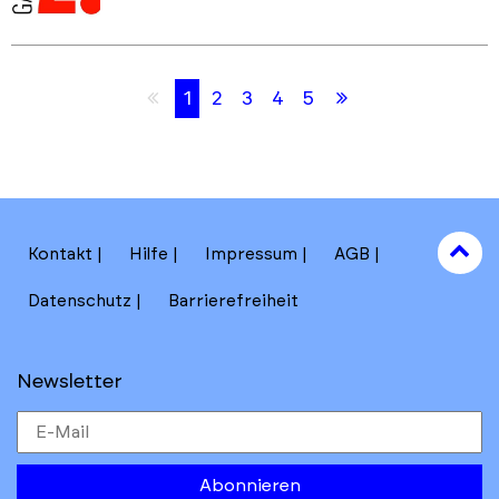
Skip
Skip
Erste
Letzte
1
2
3
4
5
back
back
Seite
Seite
to
to
results
main
section
filters
to
Kontakt
Hilfe
Impressum
AGB
to
Datenschutz
Barrierefreiheit
Newsletter
Abonnieren