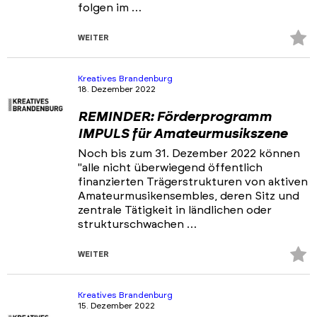
folgen im …
Z
WEITER
Fa
hi
Kreatives Brandenburg
18. Dezember 2022
REMINDER: Förderprogramm
IMPULS für Amateurmusikszene
Noch bis zum 31. Dezember 2022 können
"alle nicht überwiegend öffentlich
finanzierten Trägerstrukturen von aktiven
Amateurmusikensembles, deren Sitz und
zentrale Tätigkeit in ländlichen oder
strukturschwachen …
Z
WEITER
Fa
hi
Kreatives Brandenburg
15. Dezember 2022