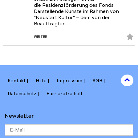
die Residenzförderung des Fonds
Darstellende Künste im Rahmen von
"Neustart Kultur" – dem von der
Beauftragten …
Z
WEITER
Fa
hi
to
Kontakt
Hilfe
Impressum
AGB
to
Datenschutz
Barrierefreiheit
Newsletter