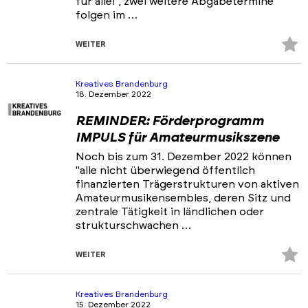
für alle!“, zwei weitere Abgabetermine
folgen im …
Z
WEITER
Fa
hi
Kreatives Brandenburg
18. Dezember 2022
REMINDER: Förderprogramm
IMPULS für Amateurmusikszene
Noch bis zum 31. Dezember 2022 können
"alle nicht überwiegend öffentlich
finanzierten Trägerstrukturen von aktiven
Amateurmusikensembles, deren Sitz und
zentrale Tätigkeit in ländlichen oder
strukturschwachen …
Z
WEITER
Fa
hi
Kreatives Brandenburg
15. Dezember 2022