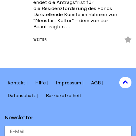
endet die Antragsfrist für
die Residenzförderung des Fonds
Darstellende Künste im Rahmen von
"Neustart Kultur" – dem von der
Beauftragten …
Z
WEITER
Fa
hi
to
Kontakt
Hilfe
Impressum
AGB
to
Datenschutz
Barrierefreiheit
Newsletter