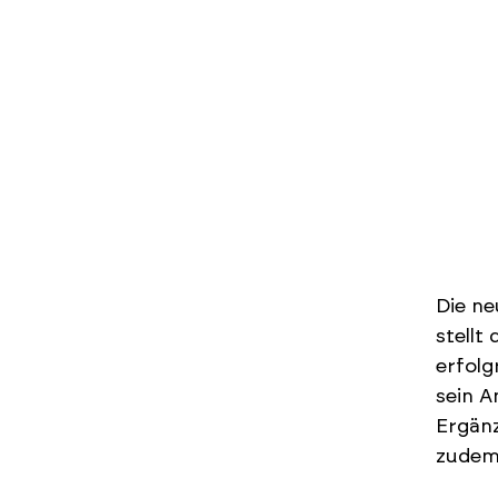
Die ne
stellt
erfolg
sein A
Ergänz
zudem 