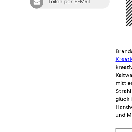
Teilen per E-Mail
Brand
Kreati
kreati
Kaltwa
mittle
Strahl
glückl
Handwe
und Ma