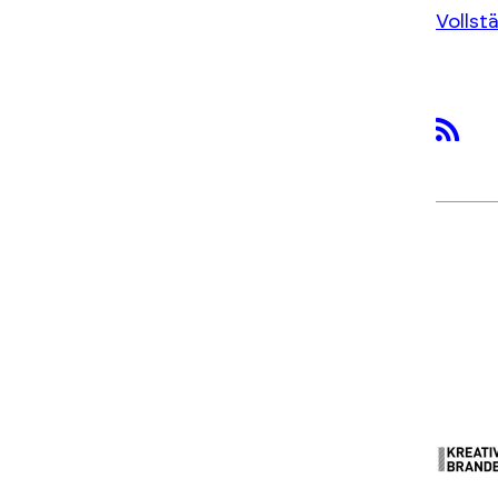
Vollst
rss