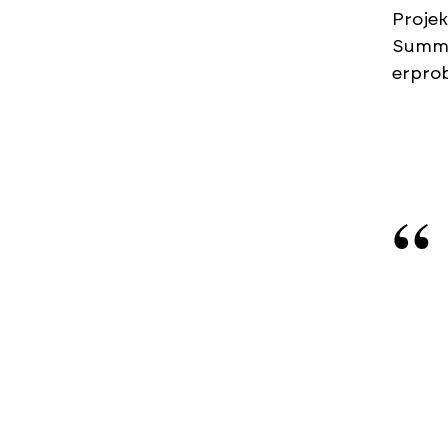
Projek
Summen
erprob