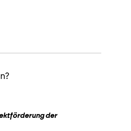
n?
2
jektförderung der