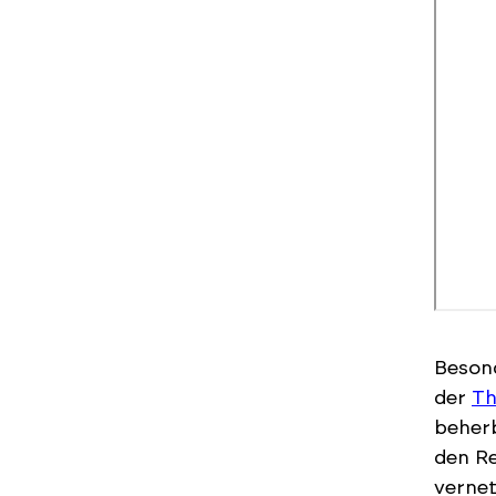
Besond
der
Th
beherb
den Re
vernet