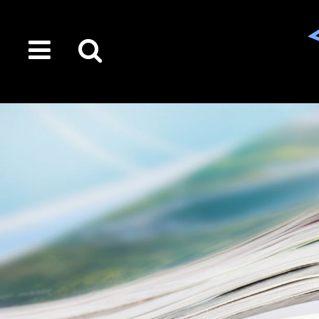
toggle
Suche
menu
auf
der
gesamten
Seite