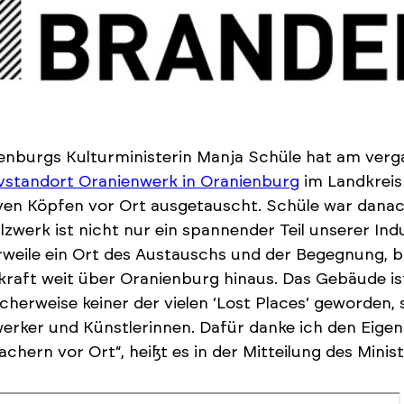
enburgs Kulturministerin Manja Schüle hat am ver
vstandort Oranienwerk in Oranienburg
im Landkreis
ven Köpfen vor Ort ausgetauscht. Schüle war danach
lzwerk ist nicht nur ein spannender Teil unserer In
rweile ein Ort des Austauschs und der Begegnung, b
kraft weit über Oranienburg hinaus. Das Gebäude i
icherweise keiner der vielen ‘Lost Places‘ geworden, s
rker und Künstlerinnen. Dafür danke ich den Eige
chern vor Ort“, heißt es in der Mitteilung des Minis