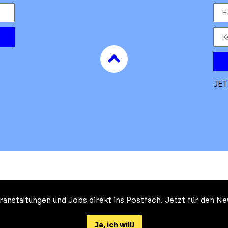
to
top
JET
Veranstaltungen und Jobs direkt ins Postfach. Jetzt für den 
Auftrag des Ministeriums für
 und Klimaschutz des Landes Brandenburg
Ja, ich will!