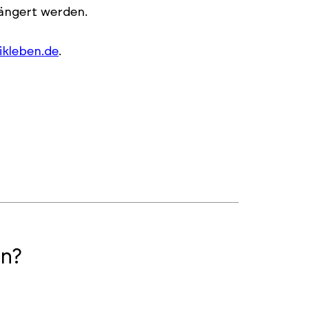
längert werden.
kleben.de
.
n?