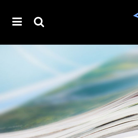
toggle
Suche
menu
auf
der
gesamten
Seite