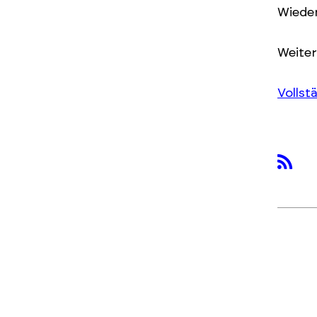
Wieder
Weite
Vollst
rss