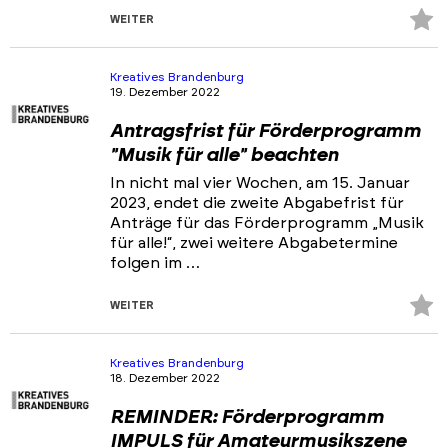
Z
WEITER
Fa
hi
Kreatives Brandenburg
19. Dezember 2022
Antragsfrist für Förderprogramm
"Musik für alle" beachten
In nicht mal vier Wochen, am 15. Januar
2023, endet die zweite Abgabefrist für
Anträge für das Förderprogramm „Musik
für alle!“, zwei weitere Abgabetermine
folgen im …
Z
WEITER
Fa
hi
Kreatives Brandenburg
18. Dezember 2022
REMINDER: Förderprogramm
IMPULS für Amateurmusikszene