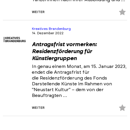
Z
WEITER
Fa
hi
Kreatives Brandenburg
14. Dezember 2022
Antragsfrist vormerken:
Residenzförderung für
Künstlergruppen
In genau einem Monat, am 15. Januar 2023,
endet die Antragsfrist für
die Residenzförderung des Fonds
Darstellende Künste im Rahmen von
"Neustart Kultur" – dem von der
Beauftragten …
Z
WEITER
Fa
hi